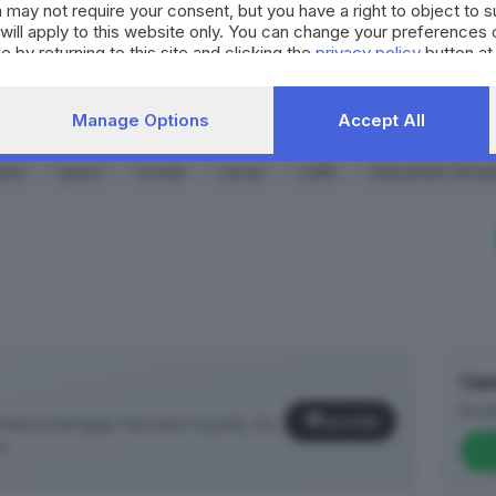
SCOPRI DI PI
 may not require your consent, but you have a right to object to 
will apply to this website only. You can change your preferences 
e by returning to this site and clicking the
privacy policy
button at
RIPRODU
Manage Options
Accept All
beni
spesa
cereali
cacao
caffè
Alessandro Girau
Can
Brea
Iscriviti
età pomeriggio facciamo il punto, tra
o.