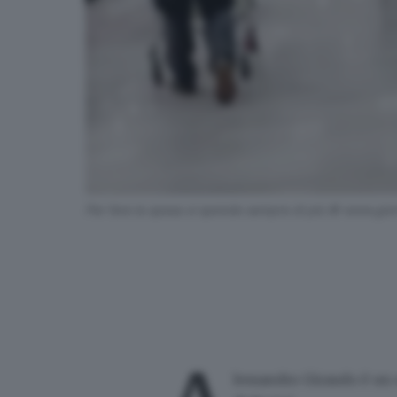
Per fare la spesa si spende sempre di più © www.giorn
lessandro Giraudo è un 