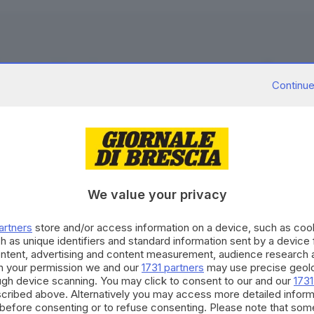
ei principali beni di consumo, come pane, pasta e caffè sono an
Continue
considerazione: la geopolitica, la logistica e il clima. C’è 
vata la guerra in Ucraina che ha avuto un grande impatto su
pale fornitore al mondo di grano. Qui serve fare una precisaz
rla di massimo 220 euro a tonnellata, ma il prezzo del pane 
CONTENUTO PER GLI ABBONATI
e. Per quanto riguarda la logistica c’è un fattore molto imp
colazione delle merci. Molte navi, infatti, devono circumna
Continua a l
We value your privacy
iù di viaggio: i costi salgono, così come le assicurazioni e
ne più recente: abbiamo avuto una gravissima, ripeto, gravis
La nostra community si evolv
artners
store and/or access information on a device, such as co
occasioni di partecipazione, 
a e un po’ ha colpito anche Paesi come Ghana e Camerun. Q
h as unique identifiers and standard information sent by a device
ontent, advertising and content measurement, audience research 
per il territorio. Decidi anch
e hanno subito un notevole calo della produzione. Oltretu
h your permission we and our
1731 partners
may use precise geolo
strumento quotidiano di co
non sei mesi come il grano. I prezzi dei caffè Arabica e Ro
ough device scanning. You may click to consent to our and our
1731
civico.
cribed above. Alternatively you may access more detailed infor
iodo di tempo.
before consenting or to refuse consenting. Please note that som