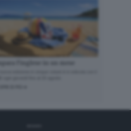
para l’inglese in un mese
nuova edizione in cinque volumi è in edicola con il
 ogni giovedì fino al 20 agosto
OPRI DI PIÙ
SEGUICI