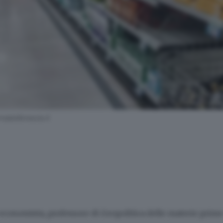
aledibrescia.it
economista, professore di Geopolitica delle materie prime