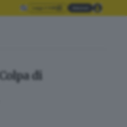
Leggi il GdB
Abbonati
Colpa di