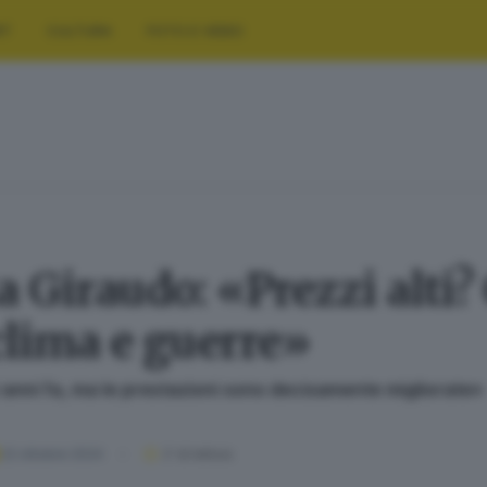
RT
CULTURA
FOTO E VIDEO
 Giraudo: «Prezzi alti? 
clima e guerre»
anni fa, ma le prestazioni sono decisamente migliorate»
22 ottobre 2024
2
' di lettura