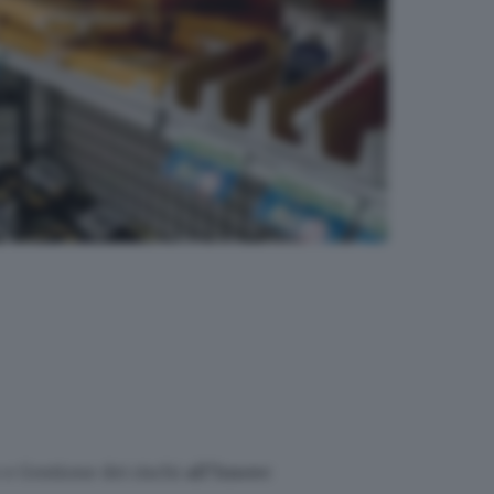
 e Gestione dei rischi
all’Inseec