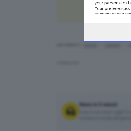
your personal data
Your preferences 
consent at any tim
the webpage.
prezzi
paniere
ARGOMENTI
CONDIVIDI
News in 5 minuti
Cosa è successo oggi? A m
cronaca e novità del giorn