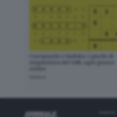
Crucipuzzle e Sudoku: i giochi di
enigmistica del GdB, ogni giorno
online
GIOCA
RUBRICHE