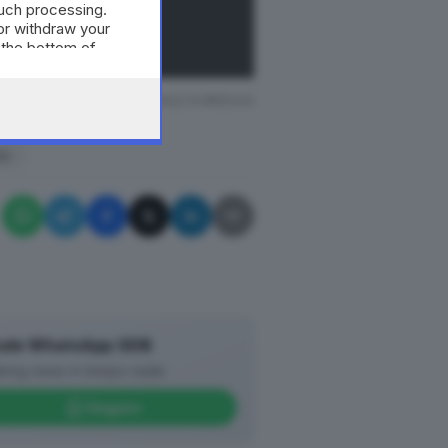
Ù
such processing.
ACCEDI
or withdraw your
 the bottom of
ZIONE RISERVATA © GIORNALE DI BRESCIA
do
ale WhatsApp GDB
king news in tempo reale
Seguici