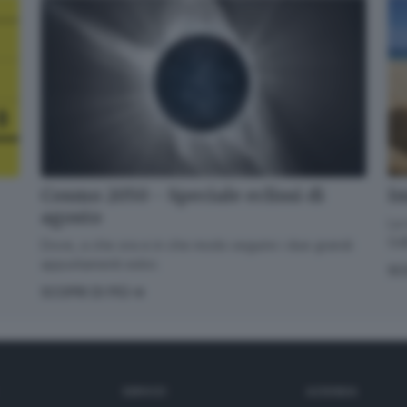
Quando invii il modulo, controlla la tua inbox per confermare
l'iscrizione
Informativa ai sensi dell’articolo 13 del Regolamento UE
2016/679 o GDPR*
Alla mail registrata verranno inviati periodicamente messaggi di posta
elettronica contenenti le ultime notizie. Potrà interrompere in ogni
momento l'invio seguendo le istruzioni che troverà in ogni
messaggio.
Clicca qui per l'informativa estesa
Im
Cosmo 2050 - Speciale eclissi di
Accetta ed iscriviti
agosto
La 
GdB
Dove, a che ora e in che modo seguire i due grandi
appuntamenti estivi.
SC
SCOPRI DI PIÙ
SERVIZI
AZIENDA