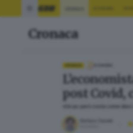
CRONACA
ECONOMIA
SPO
Cronaca
CRONACA
ECONOMIA
L’economista
post Covid, 
«Un pc però costa come dieci 
Stefano Zanotti
Giornalista