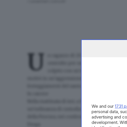
I carabinieri coinvolti
U
n ragazzo di 20 anni e uno di 26 son
omicidio
per un’aggressione avvenuta
colpito con un’arma da taglio al cos
motivi in un’aggressione, era avvenuta in pi
festeggiamenti del santo patrono San Faustin
In carcere
Nella mattinata di ieri, a Darfo, i carabinier
We and our
1731 p
un’ordinanza di custodia cautelare in carcere
,
personal data, suc
della Procura, nei confronti dei due nordafrican
advertising and c
development. Wit
Droga