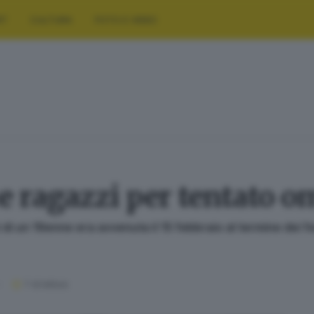
RT
CULTURA
FOTO E VIDEO
ue ragazzi per tentato o
 di un 19enne era avvenuta il 15 febbraio al termine dei 
1
' di lettura