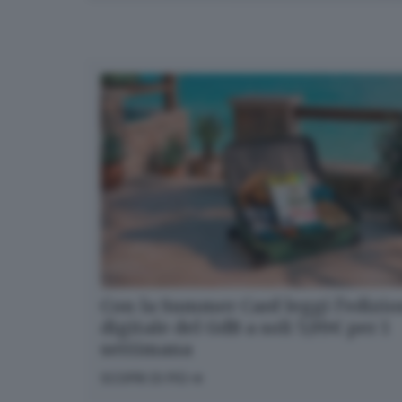
Con la Summer Card leggi l’edizi
digitale del GdB a soli 5,99€ per 1
settimana
SCOPRI DI PIÙ