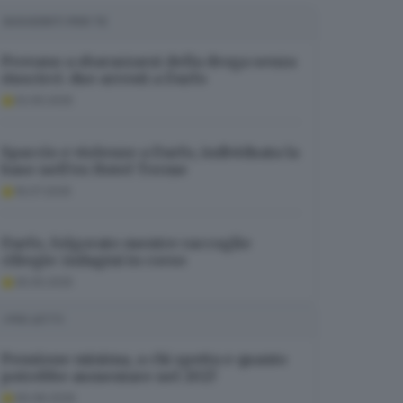
SUGGERITI PER TE
Provano a sbarazzarsi della droga senza
riuscirci: due arresti a Darfo
02.05.2025
Spaccio e violenze a Darfo, individuata la
base nell’ex Hotel Terme
16.07.2025
Darfo, folgorato mentre raccoglie
ciliegie: indagini in corso
26.05.2025
I PIÙ LETTI
Pensione minima, a chi spetta e quanto
potrebbe aumentare nel 2027
06.08.2026