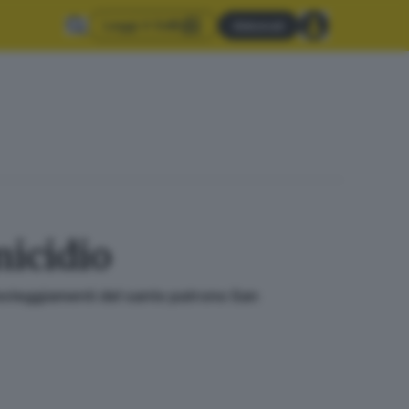
Leggi il GdB
Abbonati
micidio
festeggiamenti del santo patrono San