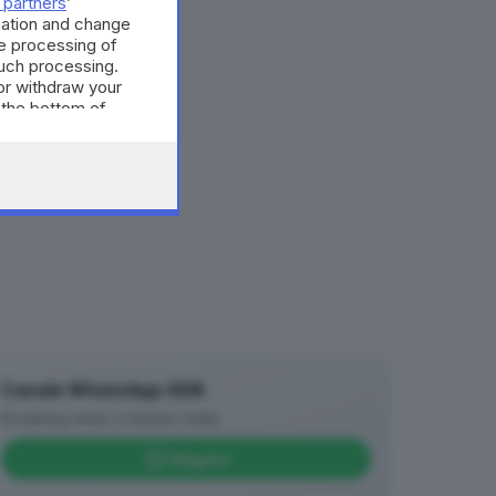
 partners
’
mation and change
e processing of
such processing.
or withdraw your
 the bottom of
Canale WhatsApp GDB
Breaking news in tempo reale
Seguici