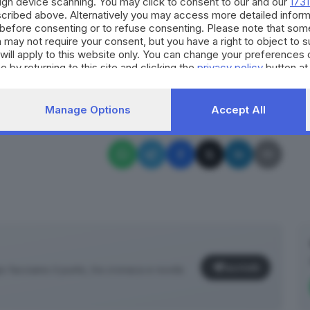
ough device scanning. You may click to consent to our and our
1731
ti per detenzione ai fini di spaccio due tunisini, di
cribed above. Alternatively you may access more detailed infor
before consenting or to refuse consenting. Please note that som
ione domiciliare e personale sono stati trovati in
 may not require your consent, but you have a right to object to 
will apply to this website only. You can change your preferences 
e by returning to this site and clicking the
privacy policy
button at
RIPRODUZIONE RISERVATA © GIORNALE DI BRESCIA
Manage Options
Accept All
ma da taglio
carcere
Darfo Boario Terme
Iscriviti
facciamo il punto, tra cronaca e novità