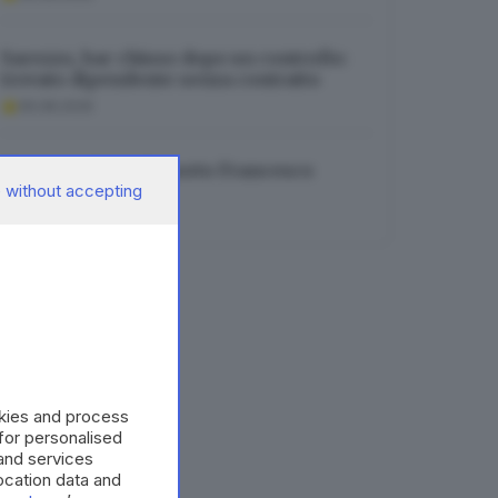
Sarezzo, bar chiuso dopo un controllo:
trovato dipendente senza contratto
06.08.2026
Musica in lutto: è morto Francesco
 without accepting
Guccini
06.08.2026
okies and process
 for personalised
and services
cation data and