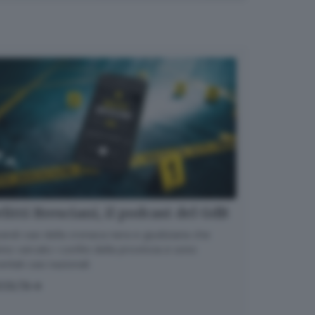
litti Bresciani, il podcast del GdB
randi casi della cronaca nera e giudiziaria che
no varcato i confini della provincia e sono
entati casi nazionali
COLTA