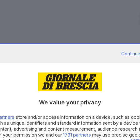
Continue
o stati
arrestati dai carabinieri con l’accusa di tentato
 il 15 febbraio. La vittima, un 19enne, era stato
tato e a una gamba
. La lite, degenerata per futili
azza Mercato a Darfo Boario Terme al termine dei
o.
We value your privacy
i della Compagnia di Breno hanno eseguito
artners
store and/or access information on a device, such as co
 emessa dal gip del Tribunale di Brescia su richiesta
h as unique identifiers and standard information sent by a device
i, già noti alle forze dell’ordine.
ontent, advertising and content measurement, audience research 
h your permission we and our
1731 partners
may use precise geolo