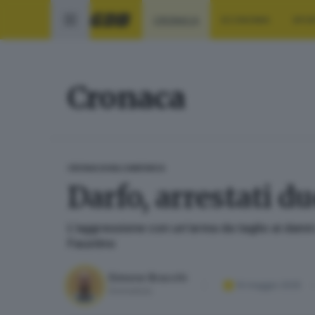
CRONACA
ECONOMIA
SPO
Cronaca
CRONACA
VALCAMONICA
Darfo, arrestati d
L’aggressione con un’arma da taglio ai danni
Faustino
Simone Bracchi
14 maggio 2025
Giornalista