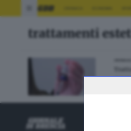
CRONACA
ECONOMIA
SPO
trattamenti estet
CRONACA
Tratt
di
Andrea
RUBRICHE
Cronaca