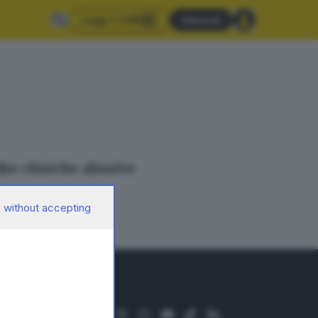
Leggi il GdB
Abbonati
due cliniche abusive
 without accepting
SEGUICI