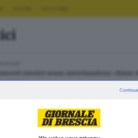
RT
CULTURA
FOTO E VIDEO
ici
04.04.2025
amenti estetici senza autorizzazione: chiuse 
 Cittadini
Continue
SERVIZI
AZIENDA
Podcast
Chi siamo