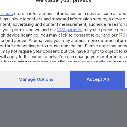
We value your privacy
Agenda eventi
Contatti
ZOOM - Le vostre foto
Redazione
artners
store and/or access information on a device, such as co
Spettacoli
Lettere al direttore
Pubblicità e nec
h as unique identifiers and standard information sent by a device
Abbonamenti
ontent, advertising and content measurement, audience research 
h your permission we and our
1731 partners
may use precise geolo
ough device scanning. You may click to consent to our and our
1731
272770173
Condizioni di abbonamento
Condizioni generali del 
cribed above. Alternatively you may access more detailed infor
before consenting or to refuse consenting. Please note that som
to totale o parziale e la riproduzione con qualsiasi mezzo elettronico, in fu
 may not require your consent, but you have a right to object to 
e del Giornale di Brescia, quotidiano di informazione registrato al Tribunale 
will apply to this website only. You can change your preferences 
e by returning to this site and clicking the
privacy policy
button at
Manage Options
Accept All