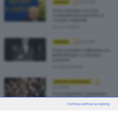
12.04.2025
OPINIONI
Terzo mandato, la Corte
Costituzionale pone fine ai
«regni» regionali
di
Luca Tentoni
25.01.2025
OPINIONI
Terzo mandato: il dibattito tra
limiti di legge e consenso
popolare
di
Claudio Baroni
BRESCIA E HINTERLAND
27.01.2024
Terzo mandato: ci pensano i
sindaci di Leno, Adro,
Castegnato e Capriolo
Continue without accepting