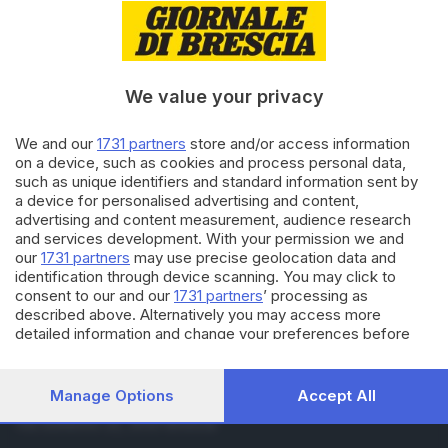
BRESCIA E HINTERLAND
03.01.2024
Amministrative 2024, 143
Comuni al voto tra incognita
affluenza e numero candidati
We value your privacy
di
Alessandro Carini
We and our
1731 partners
store and/or access information
on a device, such as cookies and process personal data,
BRESCIA E HINTERLAND
such as unique identifiers and standard information sent by
18.12.2023
a device for personalised advertising and content,
Amministrative 2024, 143
advertising and content measurement, audience research
comuni bresciani al voto con
and services development. With your permission we and
l'incognita del terzo mandato
our
1731 partners
may use precise geolocation data and
di
Nuri Fatolahzadeh
identification through device scanning. You may click to
consent to our and our
1731 partners
’ processing as
described above. Alternatively you may access more
detailed information and change your preferences before
consenting or to refuse consenting. Please note that some
processing of your personal data may not require your
consent, but you have a right to object to such processing.
Manage Options
Accept All
Editoriale Bresciana S.p.A.
Your preferences will apply to this website only. You can
Via Solferino 22, 25121 Brescia
change your preferences or withdraw your consent at any
time by returning to this site and clicking the
privacy policy