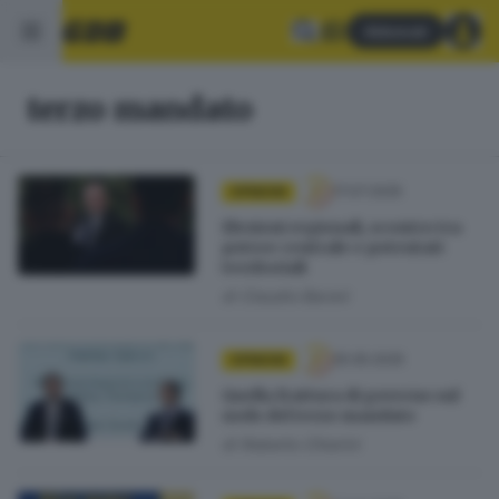
Abbonati
terzo mandato
17.07.2025
OPINIONI
Elezioni regionali, scontro tra
potere centrale e potentati
territoriali
di
Claudio Baroni
25.05.2025
OPINIONI
Quella frattura di governo sul
nodo del terzo mandato
di
Roberto Chiarini