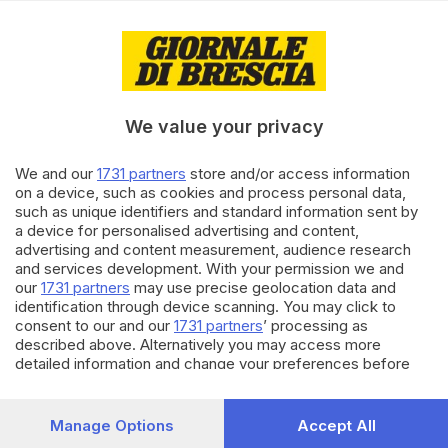
27.09.2024
CRONACA
I commercianti della stazione
in Loggia: «Siamo esasperati»
We value your privacy
di
Nuri Fatolahzadeh
We and our
1731 partners
store and/or access information
26.12.2023
BASSA
on a device, such as cookies and process personal data,
Vandalizzata la stazione
such as unique identifiers and standard information sent by
ferroviaria di Manerbio nella
a device for personalised advertising and content,
notte di Natale
advertising and content measurement, audience research
and services development. With your permission we and
our
1731 partners
may use precise geolocation data and
Carica altri articoli
identification through device scanning. You may click to
consent to our and our
1731 partners
’ processing as
described above. Alternatively you may access more
detailed information and change your preferences before
consenting or to refuse consenting. Please note that some
processing of your personal data may not require your
consent, but you have a right to object to such processing.
Manage Options
Accept All
Your preferences will apply to this website only. You can