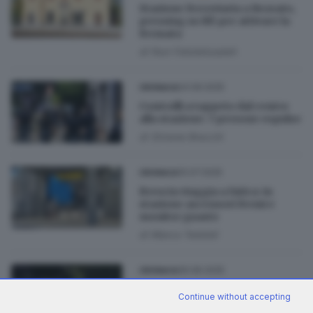
Stazione ferroviaria a Rezzato,
pressing su Rfi per attivare la
fermata
di
Nuri Fatolahzadeh
24.09.2025
CRONACA
Controlli a tappeto dal centro
alla stazione: 7 persone espulse
di
Simone Bracchi
10.07.2025
CRONACA
Brescia viaggia a fatica: in
stazione ascensori fermi e
monitor guasto
di
Marco Tedoldi
26.06.2025
CRONACA
Degrado in stazione, il questore
Continue without accepting
allontana 22 persone