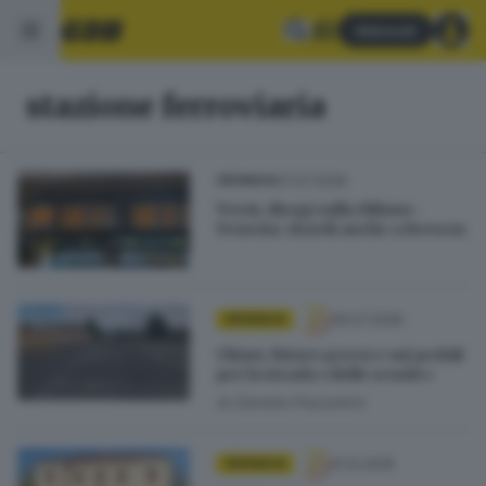
Abbonati
stazione ferroviaria
27.07.2026
CRONACA
Treni, disagi sulla Milano-
Venezia: ritardi anche a Brescia
06.07.2026
CRONACA
Chiari, futuro green e sui pedali
per la strada «delle scuole»
di
Daniele Piacentini
01.12.2025
CRONACA