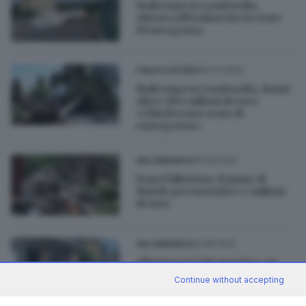
Maltempo in Lombardia,
chiesto ufficialmente lo stato
d'emergenza
25.07.2023
ITALIA E ESTERO
Maltempo in Lombardia, danni
oltre i 100 milioni di euro:
«Chiederemo stato di
emergenza»
29.09.2022
VALCAMONICA
Dopo l'alluvione, il piano di
Niardo per investire i 3 milioni
di euro
12.08.2022
VALCAMONICA
Alluvione in Valcamonica, un
altro passo verso lo stato di
Continue without accepting
emergenza