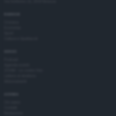
Via Solferino 22, 25121 Brescia
time by returning to this site and clicking the
privacy policy
button at the bottom of the webpage.
RUBRICHE
Cronaca
Economia
Sport
Cultura e Spettacoli
SERVIZI
Podcast
Agenda eventi
ZOOM - Le vostre foto
Lettere al direttore
Abbonamenti
AZIENDA
Chi siamo
Contatti
Redazione