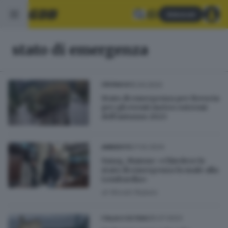
Abbonati
stato di emergenza
15.04.2024
CRONACA
Stato di emergenza per Brescia
per gli eventi meteo estremi
dell’autunno 2023
27.02.2024
AMBIENTE
Smog, Maione: «Chiedere lo
stato di emergenza fa male alla
Lombardia»
di
Nicolò Rubeis
25.07.2023
ITALIA E ESTERO