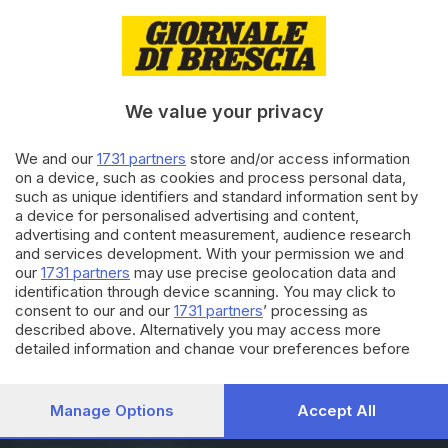
03.08.2022
VALCAMONICA
Per riparare i danni di Niardo
servono almeno 11 milioni di
euro
We value your privacy
04.07.2022
ITALIA E ESTERO
We and our
1731 partners
store and/or access information
on a device, such as cookies and process personal data,
Siccità, 36,5 milioni di euro per
such as unique identifiers and standard information sent by
cinque regioni: 9 andranno alla
a device for personalised advertising and content,
Lombardia
advertising and content measurement, audience research
and services development. With your permission we and
our
1731 partners
may use precise geolocation data and
Carica altri articoli
identification through device scanning. You may click to
consent to our and our
1731 partners
’ processing as
described above. Alternatively you may access more
detailed information and change your preferences before
consenting or to refuse consenting. Please note that some
processing of your personal data may not require your
consent, but you have a right to object to such processing.
Manage Options
Accept All
Your preferences will apply to this website only. You can
Editoriale Bresciana S.p.A.
change your preferences or withdraw your consent at any