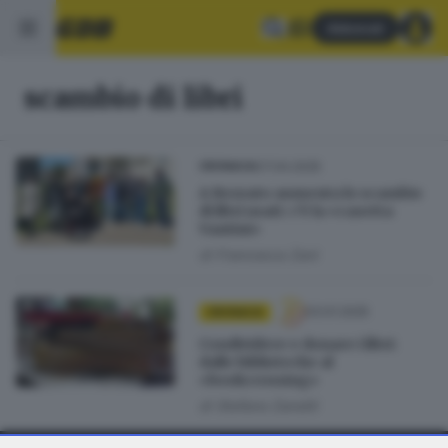
Abbonati
scambio di libri
07.04.2025
CRONACA
A Rezzato aumenta lo scambio
di libri usati: c'è la «casetta
Vantini»
di
Francesca Zani
03.01.2025
CRONACA
Condividere e donare i libri:
dalle biblioteche al
«bookcrossing»
di
Stefano Zanotti