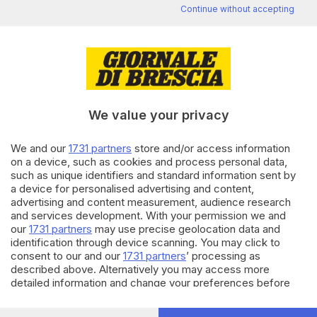
Continue without accepting
Editoriale Bresciana S.p.A.
Via Solferino 22, 25121 Brescia
RUBRICHE
We value your privacy
Cronaca
We and our
1731 partners
store and/or access information
Economia
on a device, such as cookies and process personal data,
Sport
such as unique identifiers and standard information sent by
Cultura e Spettacoli
a device for personalised advertising and content,
advertising and content measurement, audience research
and services development. With your permission we and
SERVIZI
our
1731 partners
may use precise geolocation data and
Podcast
identification through device scanning. You may click to
Agenda eventi
consent to our and our
1731 partners
’ processing as
ZOOM - Le vostre foto
described above. Alternatively you may access more
Lettere al direttore
detailed information and change your preferences before
Abbonamenti
consenting or to refuse consenting. Please note that some
processing of your personal data may not require your