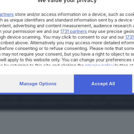
We value your privacy
artners
store and/or access information on a device, such as co
h as unique identifiers and standard information sent by a device
ontent, advertising and content measurement, audience research 
h your permission we and our
1731 partners
may use precise geolo
SERVIZI
AZIENDA
ough device scanning. You may click to consent to our and our
1731
cribed above. Alternatively you may access more detailed infor
Podcast
Chi siamo
before consenting or to refuse consenting. Please note that som
Agenda eventi
Contatti
 may not require your consent, but you have a right to object to 
ZOOM - Le vostre foto
Redazione
will apply to this website only. You can change your preferences 
Spettacoli
Lettere al direttore
Pubblicità e nec
e by returning to this site and clicking the
privacy policy
button at
Abbonamenti
Manage Options
Accept All
272770173
Condizioni di abbonamento
Condizioni generali del 
to totale o parziale e la riproduzione con qualsiasi mezzo elettronico, in fu
e del Giornale di Brescia, quotidiano di informazione registrato al Tribunale 