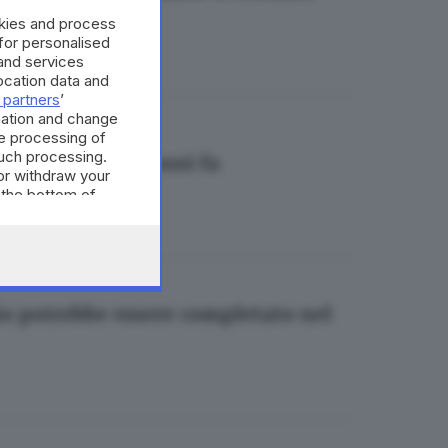
okies and process
 for personalised
and services
cation data and
 partners
’
mation and change
e processing of
such processing.
o nascosto 500 anni fa
or withdraw your
 the bottom of
io potrebbe essere completato nel