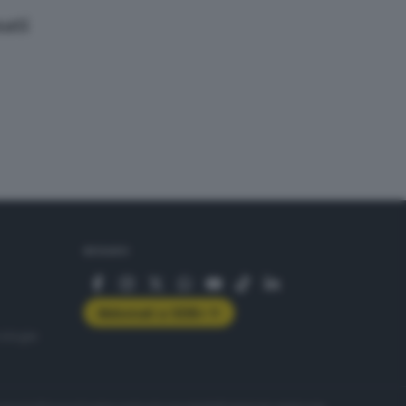
nati
SEGUICI
Abbonati a GDB+
rologie