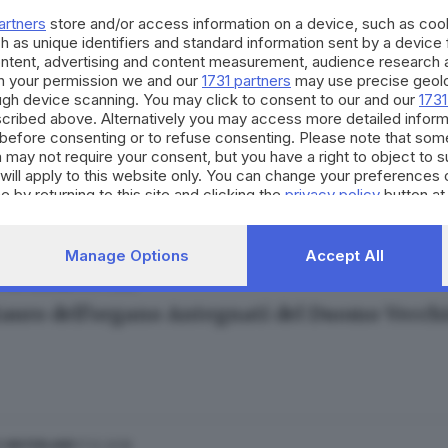
artners
store and/or access information on a device, such as co
h as unique identifiers and standard information sent by a device
ontent, advertising and content measurement, audience research 
h your permission we and our
1731 partners
may use precise geolo
ough device scanning. You may click to consent to our and our
1731
cribed above. Alternatively you may access more detailed infor
30.08.2023
A
before consenting or to refuse consenting. Please note that som
 may not require your consent, but you have a right to object to 
to nell'organo del Duomo Vecchio un bigliett
will apply to this website only. You can change your preferences 
 Bizzarini
e by returning to this site and clicking the
privacy policy
button at
Manage Options
Accept All
16.07.2022
E HINTERLAND
stauro dell'organo Antegnati del Duomo Vecch
17.12.2018
E HINTERLAND