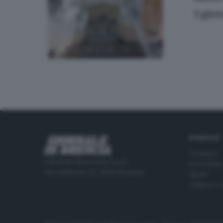
I gio
RUBRICHE
Cronaca
Editoriale Bresciana S.p.A.
Economia
Via Solferino 22, 25121 Brescia
Sport
Cultura e 