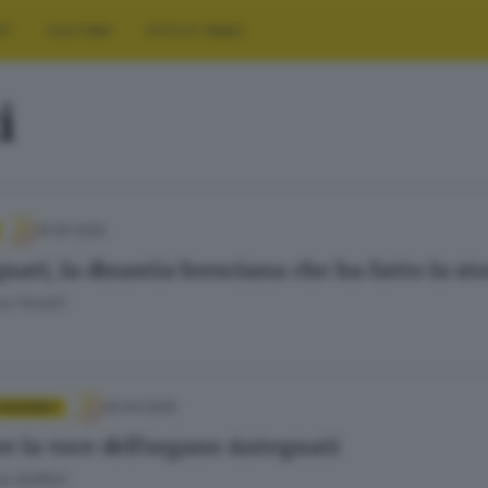
RT
CULTURA
FOTO E VIDEO
i
15.05.2026
nati, la dinastia bresciana che ha fatto la st
a Fenotti
20.04.2026
 FACENDO
re la voce dell'organo Antegnati
o Baffelli