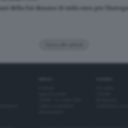
vani della Fai donano 10 mila euro per l'Anteg
Carica altri articoli
SERVIZI
AZIENDA
Podcast
Chi siamo
Agenda eventi
Contatti
ZOOM - Le vostre foto
Redazione
Spettacoli
Lettere al direttore
Pubblicità e nec
Abbonamenti