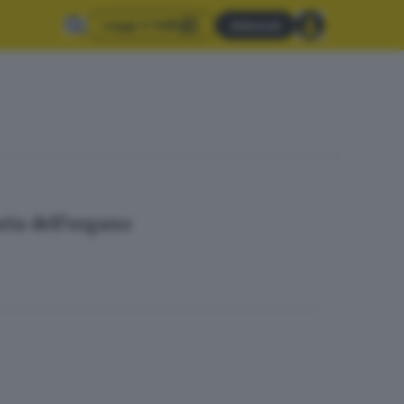
Leggi il GdB
Abbonati
oria dell’organo