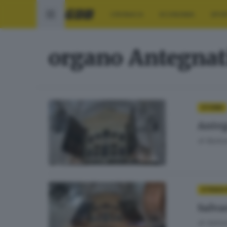
CRONACA
ECONOMIA
SPO
organo Antegnat
STORIE
Anteg
di
Barbar
STRADA
Salva
di
Adrian