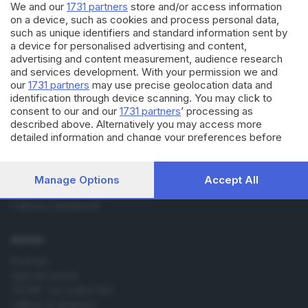
We and our
1731 partners
store and/or access information
on a device, such as cookies and process personal data,
such as unique identifiers and standard information sent by
a device for personalised advertising and content,
advertising and content measurement, audience research
and services development. With your permission we and
our
1731 partners
may use precise geolocation data and
Editoriale Bresciana S.p.A.
identification through device scanning. You may click to
Via Solferino 22, 25121 Brescia
consent to our and our
1731 partners
’ processing as
described above. Alternatively you may access more
detailed information and change your preferences before
RUBRICHE
consenting or to refuse consenting. Please note that some
Cronaca
processing of your personal data may not require your
consent, but you have a right to object to such processing.
Economia
Manage Options
Accept All
Your preferences will apply to this website only. You can
Sport
change your preferences or withdraw your consent at any
Cultura e Spettacoli
time by returning to this site and clicking the
privacy policy
button at the bottom of the webpage.
SERVIZI
Podcast
Agenda eventi
ZOOM - Le vostre foto
Lettere al direttore