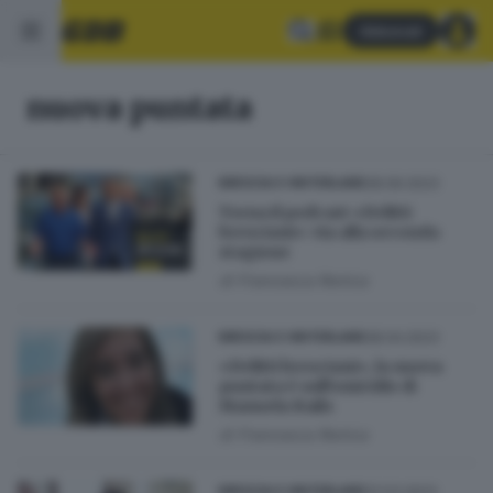
Abbonati
nuova puntata
28.09.2023
BRESCIA E HINTERLAND
Torna il podcast «Delitti
bresciani»: via alla seconda
stagione
di
Francesca Renica
28.04.2023
BRESCIA E HINTERLAND
«Delitti bresciani», la nuova
puntata è sull'omicidio di
Manuela Bailo
di
Francesca Renica
31.03.2023
BRESCIA E HINTERLAND