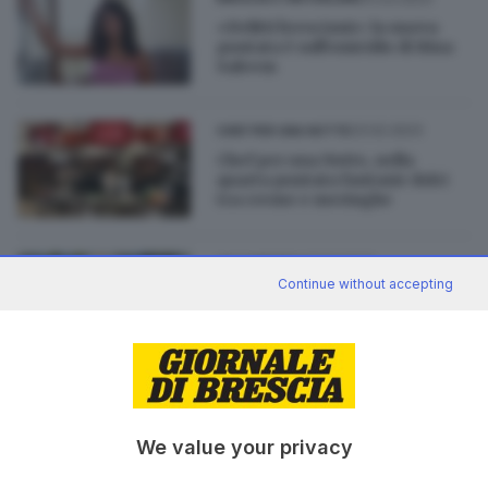
«Delitti bresciani»: la nuova
puntata è sull'omicidio di Hina
Saleem
23.02.2023
CHEF PER UNA NOTTE
Chef per una Notte, nella
quarta puntata fantasie dolci
tra creme e meringhe
31.01.2023
VALCAMONICA
Continue without accepting
«Delitti bresciani»: la nuova
puntata è su Andrea e Davide,
uccisi dal padre
di
Francesca Renica
25.01.2023
SALUTE E BENESSERE
We value your privacy
Obiettivo Salute, nuova puntata
su protesi ginocchio e anca