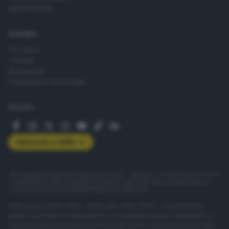
Abbonamenti
AZIENDA
Chi siamo
Contatti
Redazione
Pubblicità e necrologie
SEGUICI
Abbonati a GDB+
© Copyright Editoriale Bresciana S.p.A. - Brescia - P.IVA 00272770173
Condizioni di abbonamento
Condizioni generali del servizio
Privacy
Cookie policy
Accessibilità
Pubblicità elettorale
ISSN digital: 2499-099X - ISSN carta: 1590-346X - L'adattamento
totale o parziale e la riproduzione con qualsiasi mezzo elettronico, in
funzione della conseguente diffusione online, sono riservati per tutti i