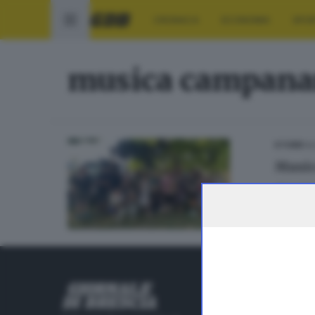
CRONACA
ECONOMIA
SPO
musica campana
14
STORIE
Music
di
Lucia
RUBRICHE
Cronaca