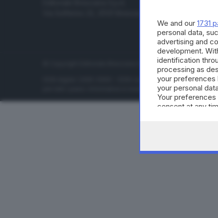
Editoriale Bresciana S.p.A.
Economia
Via Solferino 22, 25121 Brescia
Sport
We and our
1731 p
Cultura e 
personal data, suc
advertising and c
development. Wit
identification thr
© Copyright Editoriale Bresciana S.p.A. - Brescia - P.IVA 00
processing as des
your preferences 
ISSN digital: 2499-099X - ISSN carta: 1590-346X - L'adattamen
your personal data
per tutti i paesi. Informative e moduli privacy. Edizione onlin
Your preferences 
consent at any tim
the webpage.