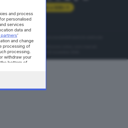
Abbonati a GDB+
okies and process
rologie
 for personalised
and services
cation data and
 partners
’
servizio
Privacy
Cookie policy
Accessibilità
Pubblicità elettorale
mation and change
e processing of
nzione della conseguente diffusione online, sono riservati
such processing.
di Brescia al n° 07/1948 in data 30 novembre 1948.
or withdraw your
 the bottom of