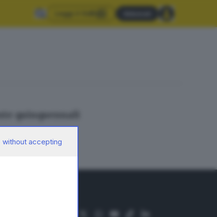
Leggi il GdB
Abbonati
este quinquennali
 without accepting
SEGUICI