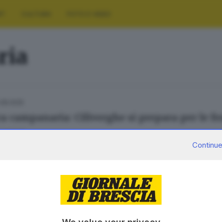
RT
CULTURA
FOTO E VIDEO
ria
.08.2025
a campanaria: Ciliverghe si prepara per le f
 Lazzari
Continue
SERVIZI
AZIENDA
Podcast
Chi siamo