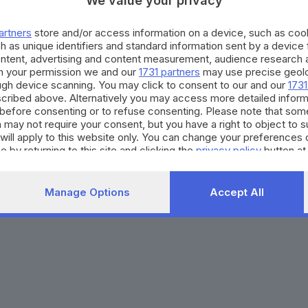
We value your privacy
Agenda eventi
Contatti
ZOOM - Le vostre foto
Redazione
artners
store and/or access information on a device, such as co
Spettacoli
Lettere al direttore
Pubblicità e nec
h as unique identifiers and standard information sent by a device
Abbonamenti
ontent, advertising and content measurement, audience research 
h your permission we and our
1731 partners
may use precise geolo
ough device scanning. You may click to consent to our and our
1731
272770173
Condizioni di abbonamento
Condizioni generali del 
cribed above. Alternatively you may access more detailed infor
before consenting or to refuse consenting. Please note that som
to totale o parziale e la riproduzione con qualsiasi mezzo elettronico, in fu
 may not require your consent, but you have a right to object to 
e del Giornale di Brescia, quotidiano di informazione registrato al Tribunale 
will apply to this website only. You can change your preferences 
e by returning to this site and clicking the
privacy policy
button at
Manage Options
Accept All