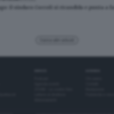
o: il sindaco Coccoli si ricandida e punta a fa
Carica altri articoli
SERVIZI
AZIENDA
Podcast
Chi siamo
Agenda eventi
Contatti
ZOOM - Le vostre foto
Redazione
Spettacoli
Lettere al direttore
Pubblicità e nec
Abbonamenti