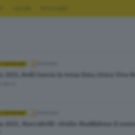
RT
CULTURA
FOTO E VIDEO
14.04.2023
 E HINTERLAND
 2023, Rolfi lancia la terza lista civica Viva B
e Bacca
03.04.2023
 E HINTERLAND
a 2023, Maccabelli: «Dalla Maddalena il nostro
»