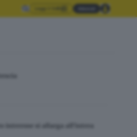
Leggi il GdB
Abbonati
rescia
 interesse si allarga all’intera