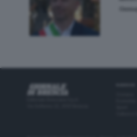
Gussag
RUBRICHE
Cronaca
Editoriale Bresciana S.p.A.
Economia
Via Solferino 22, 25121 Brescia
Sport
Cultura e 