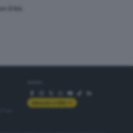
re il bis
SEGUICI
Abbonati a GDB+
rologie