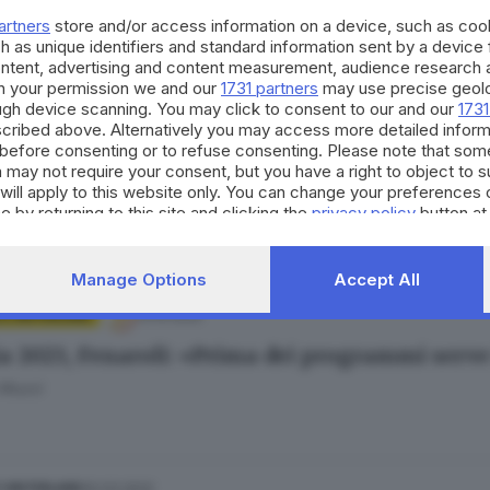
Fatolahzadeh
artners
store and/or access information on a device, such as co
h as unique identifiers and standard information sent by a device
ontent, advertising and content measurement, audience research 
h your permission we and our
1731 partners
may use precise geolo
ough device scanning. You may click to consent to our and our
1731
cribed above. Alternatively you may access more detailed infor
19.10.2022
 E HINTERLAND
before consenting or to refuse consenting. Please note that som
 may not require your consent, but you have a right to object to 
ia per passione» si scioglie: la lista Castelle
will apply to this website only. You can change your preferences 
Fatolahzadeh
e by returning to this site and clicking the
privacy policy
button at
Manage Options
Accept All
13.10.2022
 E HINTERLAND
a 2023, Fenaroli: «Prima dei programmi serve 
 Muzzi
20.03.2022
E HINTERLAND