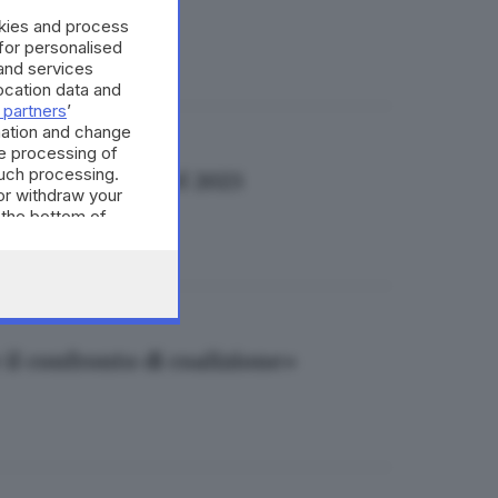
okies and process
 for personalised
and services
cation data and
 partners
’
mation and change
e processing of
such processing.
tti non ci sarà nel 2023
or withdraw your
 the bottom of
il confronto di coalizione»