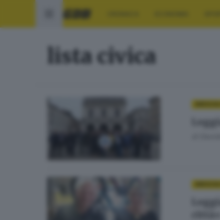
CRONACA
ECONOMIA
SPO
lista civica
BRESCIA
Loggia
di
David
BRESCIA
Loggi
città