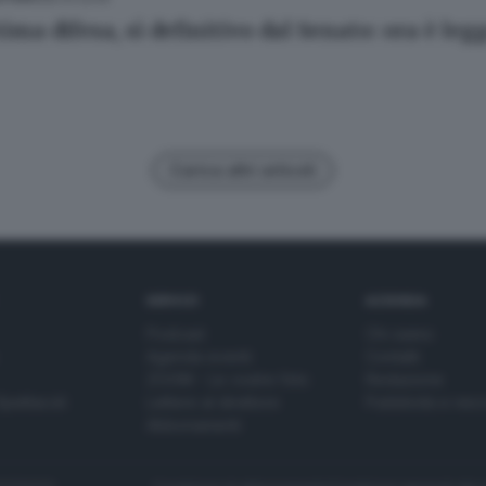
ima difesa, sì definitivo dal Senato: ora è leg
Carica altri articoli
SERVIZI
AZIENDA
Podcast
Chi siamo
Agenda eventi
Contatti
ZOOM - Le vostre foto
Redazione
Spettacoli
Lettere al direttore
Pubblicità e nec
Abbonamenti