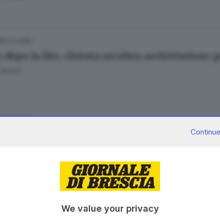
09.04.2025
dopo la lite, chiesta un’altra archiviazione pe
Bertoli
09.12.2024
Continue
dio di Nuvolento, chiesti 24 anni per Raffael
olo Prati
07.07.2024
We value your privacy
tella il compagno all’addome: «Voleva stran