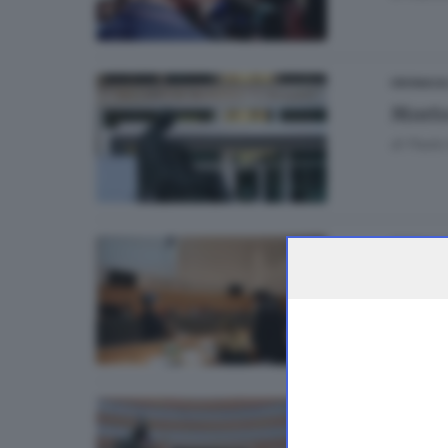
CRONACA
Morto 
di
Paolo 
CRONACA
Omici
di
Pierpa
CRONACA
Accol