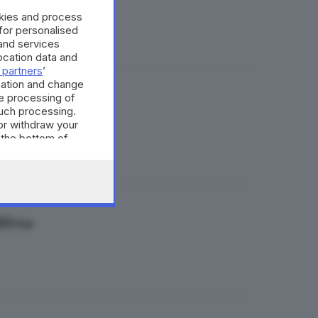
okies and process
 for personalised
and services
cation data and
 partners
’
mation and change
e processing of
nora
such processing.
or withdraw your
 the bottom of
ifesa