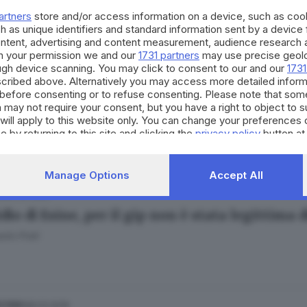
 Cittadini
artners
store and/or access information on a device, such as co
h as unique identifiers and standard information sent by a device
ontent, advertising and content measurement, audience research 
h your permission we and our
1731 partners
may use precise geolo
ough device scanning. You may click to consent to our and our
1731
cribed above. Alternatively you may access more detailed infor
21.07.2021
ESTERO
before consenting or to refuse consenting. Please note that som
a l'assessore spara dopo la lite: cosa si sa fi
 may not require your consent, but you have a right to object to 
will apply to this website only. You can change your preferences 
e by returning to this site and clicking the
privacy policy
button at
Manage Options
Accept All
06.06.2020
A
io di Esine, per il gip non è stata legittima d
olo Prati
28.03.2019
ESTERO