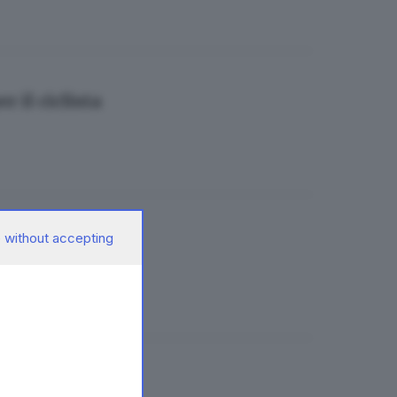
r il ciclista
 without accepting
la Ragnoli
golarmi»