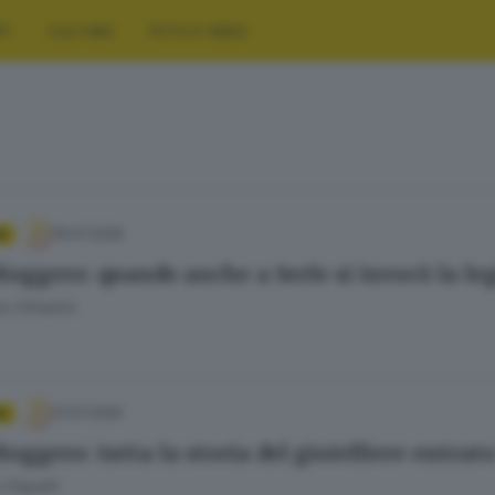
RT
CULTURA
FOTO E VIDEO
19.07.2026
A
Roggero: quando anche a Serle si invocò la le
 Cittadini
17.07.2026
A
oggero: tutta la storia del gioielliere entrato
 Papetti