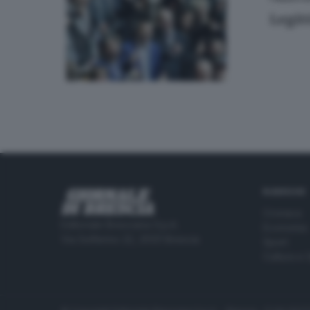
Legitt
RUBRICHE
Cronaca
Editoriale Bresciana S.p.A.
Economia
Via Solferino 22, 25121 Brescia
Sport
Cultura e 