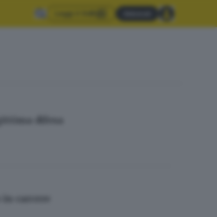
Leggi il GdB
Abbonati
gittima difesa
 in carcere