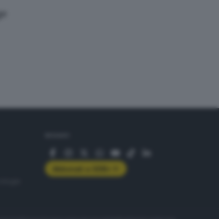
ge
SEGUICI
Abbonati a GDB+
rologie