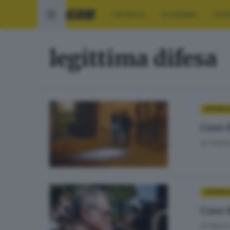
CRONACA
ECONOMIA
SPO
legittima difesa
CRONAC
Caso 
di
Andrea
CRONAC
Caso R
di
Marco