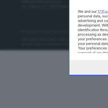
Editoriale Bresciana S.p.A.
Economia
Via Solferino 22, 25121 Brescia
Sport
We and our
1731 p
Cultura e 
personal data, suc
advertising and c
development. Wit
identification thr
© Copyright Editoriale Bresciana S.p.A. - Brescia - P.IVA 00
processing as des
your preferences 
ISSN digital: 2499-099X - ISSN carta: 1590-346X - L'adattamen
your personal data
per tutti i paesi. Informative e moduli privacy. Edizione onlin
Your preferences 
consent at any tim
the webpage.