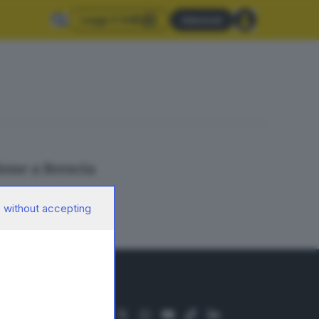
Leggi il GdB
Abbonati
ione a Brescia
 without accepting
SEGUICI