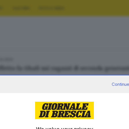
RT
CULTURA
FOTO E VIDEO
.02.2024
ffetto fa Ghali sui ragazzi di seconda generaz
El Khattab
Continue
SERVIZI
AZIENDA
Podcast
Chi siamo