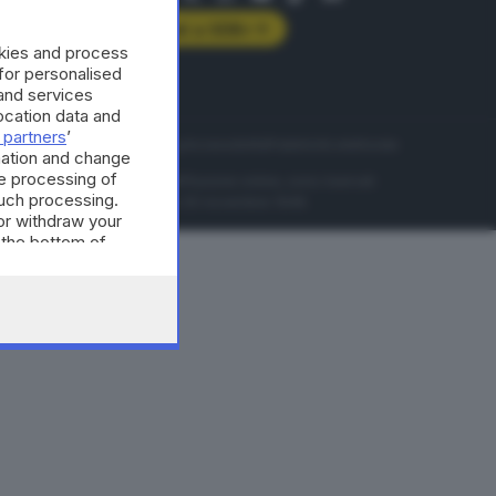
Abbonati a GDB+
okies and process
rologie
 for personalised
and services
cation data and
 partners
’
servizio
Privacy
Cookie policy
Accessibilità
Pubblicità elettorale
mation and change
e processing of
nzione della conseguente diffusione online, sono riservati
such processing.
di Brescia al n° 07/1948 in data 30 novembre 1948.
or withdraw your
 the bottom of