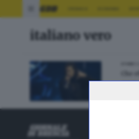
CRONACA
ECONOMIA
SPO
italiano vero
11
STORIE
Che e
di
Nada 
RUBRICHE
Cronaca