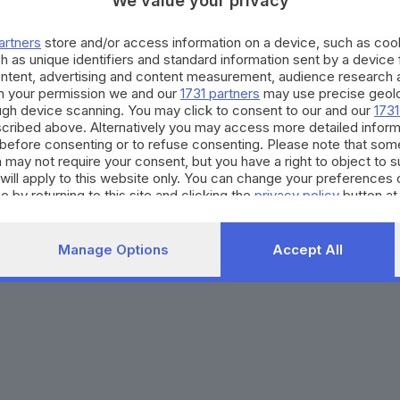
We value your privacy
Agenda eventi
Contatti
ZOOM - Le vostre foto
Redazione
artners
store and/or access information on a device, such as co
Spettacoli
Lettere al direttore
Pubblicità e nec
h as unique identifiers and standard information sent by a device
Abbonamenti
ontent, advertising and content measurement, audience research 
h your permission we and our
1731 partners
may use precise geolo
ough device scanning. You may click to consent to our and our
1731
272770173
Condizioni di abbonamento
Condizioni generali del 
cribed above. Alternatively you may access more detailed infor
before consenting or to refuse consenting. Please note that som
to totale o parziale e la riproduzione con qualsiasi mezzo elettronico, in fu
 may not require your consent, but you have a right to object to 
e del Giornale di Brescia, quotidiano di informazione registrato al Tribunale 
will apply to this website only. You can change your preferences 
e by returning to this site and clicking the
privacy policy
button at
Manage Options
Accept All