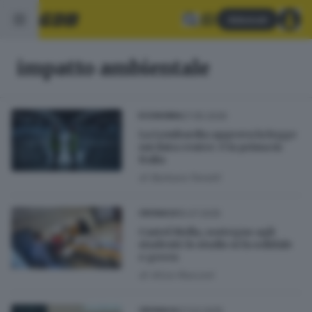
Abbonati
impatto ambientale
27.05.2026
ECONOMIA
La Lombardia approva la legge
sui data center: è la prima in
Italia
di
Barbara Fenotti
15.07.2025
CRONACA
Castel Mella, sostegno agli
studenti: lo studio si fa solidale
e green
di
Alice Resconi
27.03.2025
CRONACA