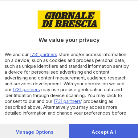
spaventa i cittadini
01.06.2022
ECONOMIA
Il finanziamento è più
vantaggioso se l’azienda
We value your privacy
assume
We and our
1731 partners
store and/or access information
29.05.2022
SEBINO E FRANCIACORTA
on a device, such as cookies and process personal data,
such as unique identifiers and standard information sent by
Franciacorta Concert Hall a
a device for personalised advertising and content,
Erbusco, «tutto da archiviare»
advertising and content measurement, audience research
and services development. With your permission we and
our
1731 partners
may use precise geolocation data and
identification through device scanning. You may click to
Carica altri articoli
consent to our and our
1731 partners
’ processing as
described above. Alternatively you may access more
detailed information and change your preferences before
consenting or to refuse consenting. Please note that some
processing of your personal data may not require your
consent, but you have a right to object to such processing.
Manage Options
Accept All
Your preferences will apply to this website only. You can