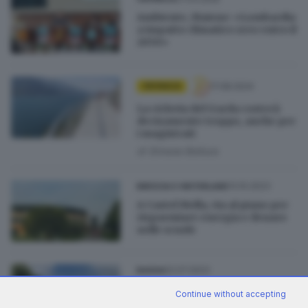
Ambiente, Maione: «Lombardia
a impatto climatico zero entro il
2050»
17.08.2024
CRONACA
La ciclovia del Garda costerà
decisamente troppo, anche per
i magistrati
di
Simone Bottura
13.10.2023
BRESCIA E HINTERLAND
A Castel Mella, via al piano per
risparmiare energia e denaro
nelle scuole
02.07.2023
BASSA
«Caso Finchimica»,
Continue without accepting
l’ampliamento della produzione