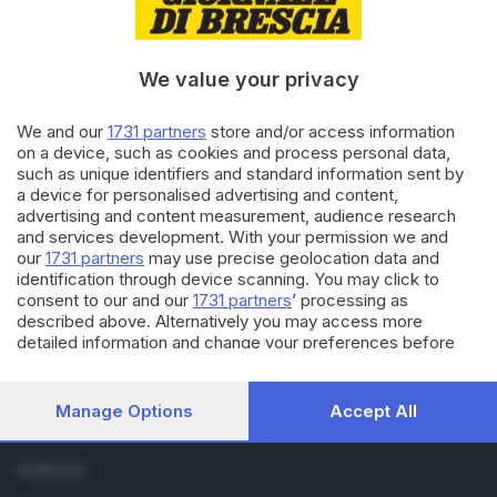
28.08.2019
SPORT
Guglielmo Palazzani: «Il
We value your privacy
Mondiale che aspetto da tre
anni»
We and our
1731 partners
store and/or access information
on a device, such as cookies and process personal data,
06.07.2018
SPORT
such as unique identifiers and standard information sent by
a device for personalised advertising and content,
Francia-Uruguay: la sfida è
advertising and content measurement, audience research
anche bresciana
and services development. With your permission we and
our
1731 partners
may use precise geolocation data and
identification through device scanning. You may click to
consent to our and our
1731 partners
’ processing as
described above. Alternatively you may access more
detailed information and change your preferences before
consenting or to refuse consenting. Please note that some
processing of your personal data may not require your
Editoriale Bresciana S.p.A.
consent, but you have a right to object to such processing.
Manage Options
Accept All
Via Solferino 22, 25121 Brescia
Your preferences will apply to this website only. You can
change your preferences or withdraw your consent at any
time by returning to this site and clicking the
privacy policy
RUBRICHE
button at the bottom of the webpage.