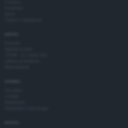
Cronaca
Economia
Sport
Cultura e Spettacoli
SERVIZI
Podcast
Agenda eventi
ZOOM - Le vostre foto
Lettere al direttore
Abbonamenti
AZIENDA
Chi siamo
Contatti
Redazione
Pubblicità e necrologie
SEGUICI