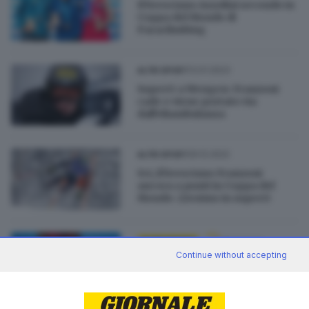
Il bresciano Azzolini secondo in
Coppa del Mondo di
Paraclimbing
13.01.2023
ALTRI SPORT
SuperG a Wengen: Franzoni
cade e viene portato via
dall'eliambulanza
29.12.2022
ALTRI SPORT
Sci, il bresciano Franzoni
ancora a punti in Coppa del
Mondo: 22esimo in superG
25.11.2022
ALTRI SPORT
Continue without accepting
Sci, per Giovanni Franzoni
scocca l’ora della discesa
di
Fabio Tonesi