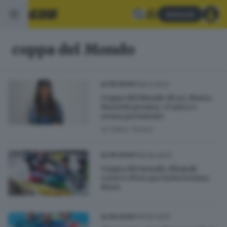
Abbonati
coppa del Mondo
08.11.2023
ALTRI SPORT
Coppa del Mondo di sci, Marta
Rossetti pronta: «Carica e
senza pressioni»
di
Fabio Tonesi
05.06.2023
ALTRI SPORT
Coppa del mondo: il kayak
cross è d’oro per la bresciana
Horn
19.05.2023
ALTRI SPORT