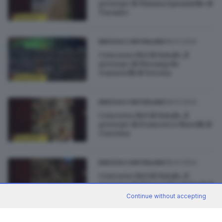
presepe di Tiziana Sponziello di
Taranto
08.01.2024
BRESCIA E HINTERLAND
Concorso Mcl di Natale, il
presepe di Pierangelo
Gazzorelli di Verona
08.01.2024
BRESCIA E HINTERLAND
Concorso Mcl di Natale, il
presepe di Francesco Morelli di
Cosenza
08.01.2024
BRESCIA E HINTERLAND
Concorso Mcl di Natale, il
presepe di Alessandro Bolzoli di
Brescia
Continue without accepting