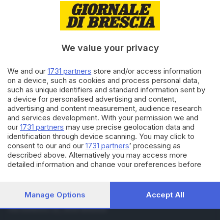
07.01.2024
BRESCIA E HINTERLAND
Concorso Mcl di Natale, il
presepe di Valentina Sason di
Treviso
We value your privacy
07.01.2024
BRESCIA E HINTERLAND
We and our
1731 partners
store and/or access information
Concorso Mcl di Natale, il
on a device, such as cookies and process personal data,
presepe di Alessandro Nulli di
such as unique identifiers and standard information sent by
Brescia
a device for personalised advertising and content,
advertising and content measurement, audience research
and services development. With your permission we and
Carica altri articoli
our
1731 partners
may use precise geolocation data and
identification through device scanning. You may click to
consent to our and our
1731 partners
’ processing as
described above. Alternatively you may access more
detailed information and change your preferences before
consenting or to refuse consenting. Please note that some
processing of your personal data may not require your
consent, but you have a right to object to such processing.
Manage Options
Accept All
Editoriale Bresciana S.p.A.
Your preferences will apply to this website only. You can
Via Solferino 22, 25121 Brescia
change your preferences or withdraw your consent at any