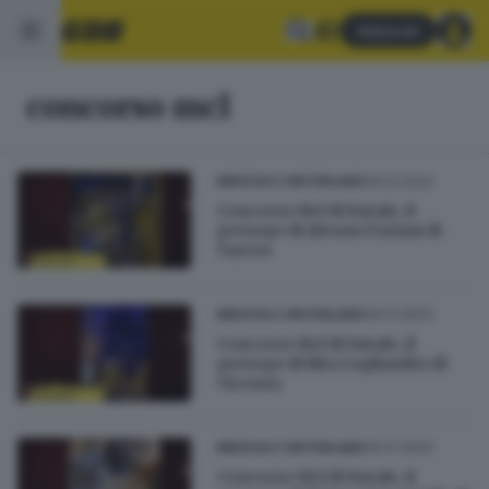
Abbonati
concorso mcl
09.01.2024
BRESCIA E HINTERLAND
Concorso Mcl di Natale, il
presepe di Alessia Pariani di
Varese
09.01.2024
BRESCIA E HINTERLAND
Concorso Mcl di Natale, il
presepe di Rita Cogliandro di
Vicenza
09.01.2024
BRESCIA E HINTERLAND
Concorso Mcl di Natale, il