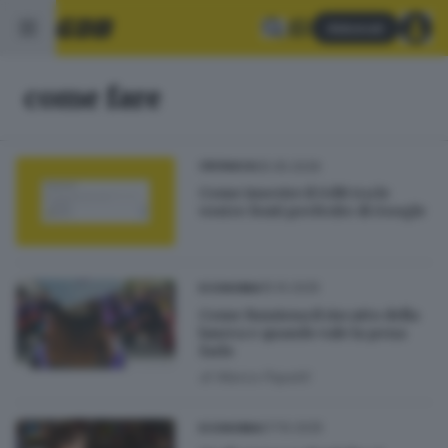
Abbonati
come fare
05.05.2026
CRONACA
Come inserire il GdB tra le
vostre fonti preferite di Google
15.10.2025
ECONOMIA
Come funziona il riscatto della
laurea e quando vale la pena
farlo
di
Marco Papetti
07.10.2025
ECONOMIA