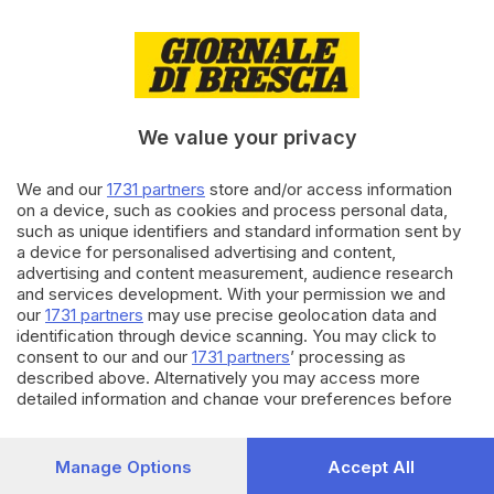
01.07.2023
BRESCIA E HINTERLAND
Liste d'attesa troppo lunghe,
ecco come farsi rimborsare le
visite private
We value your privacy
di
Anna Della Moretta
We and our
1731 partners
store and/or access information
16.05.2023
ALTRI SPORT
on a device, such as cookies and process personal data,
GdB Padel Cup, sale l’attesa per
such as unique identifiers and standard information sent by
il «super torneo» al Timing
a device for personalised advertising and content,
advertising and content measurement, audience research
and services development. With your permission we and
our
1731 partners
may use precise geolocation data and
Carica altri articoli
identification through device scanning. You may click to
consent to our and our
1731 partners
’ processing as
described above. Alternatively you may access more
detailed information and change your preferences before
consenting or to refuse consenting. Please note that some
processing of your personal data may not require your
consent, but you have a right to object to such processing.
Manage Options
Accept All
Your preferences will apply to this website only. You can