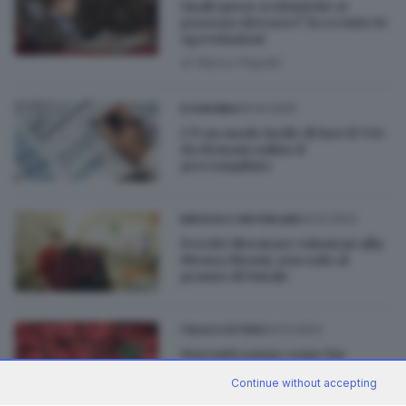
Quali spese scolastiche si
possono detrarre? Ecco tutte le
agevolazioni
di
Marco Papetti
29.04.2025
ECONOMIA
C’è un modo facile di fare il 730:
da domani online il
precompilato
24.12.2023
BRESCIA E HINTERLAND
Perché diventare volontari alla
Mensa Menni, non solo al
pranzo di Natale
24.12.2023
ITALIA E ESTERO
Non tutti sanno come far
sopravvivere le stelle di Natale
Continue without accepting
anche dopo le feste