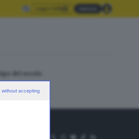
Leggi il GdB
Abbonati
lpo del secolo
 without accepting
SEGUICI