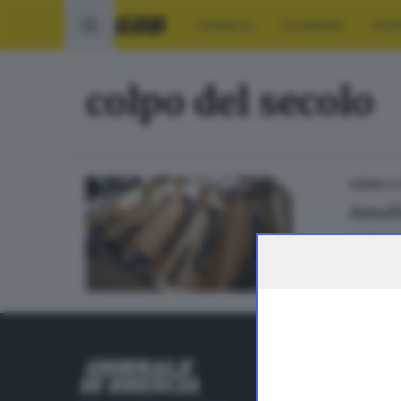
CRONACA
ECONOMIA
SPO
colpo del secolo
SEBINO E
Assal
di
Pierpa
RUBRICHE
Cronaca