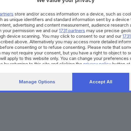
We value your privacy
Agenda eventi
Contatti
ZOOM - Le vostre foto
Redazione
artners
store and/or access information on a device, such as co
Spettacoli
Lettere al direttore
Pubblicità e nec
h as unique identifiers and standard information sent by a device
Abbonamenti
ontent, advertising and content measurement, audience research 
h your permission we and our
1731 partners
may use precise geolo
ough device scanning. You may click to consent to our and our
1731
272770173
Condizioni di abbonamento
Condizioni generali del 
cribed above. Alternatively you may access more detailed infor
before consenting or to refuse consenting. Please note that som
to totale o parziale e la riproduzione con qualsiasi mezzo elettronico, in fu
 may not require your consent, but you have a right to object to 
e del Giornale di Brescia, quotidiano di informazione registrato al Tribunale 
will apply to this website only. You can change your preferences 
e by returning to this site and clicking the
privacy policy
button at
Manage Options
Accept All