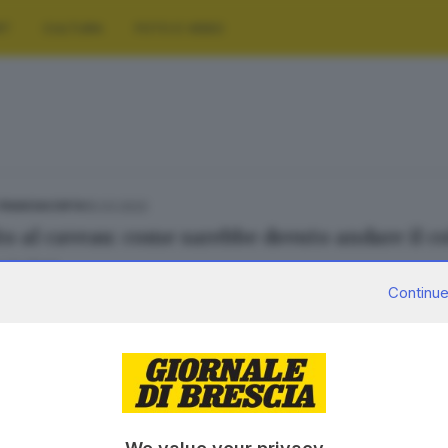
RT
CULTURA
FOTO E VIDEO
15.03.2022
 FRANCIACORTA
to al caveau: come sarebbe dovuto andare il co
olo Prati
Continue
SERVIZI
AZIENDA
Podcast
Chi siamo