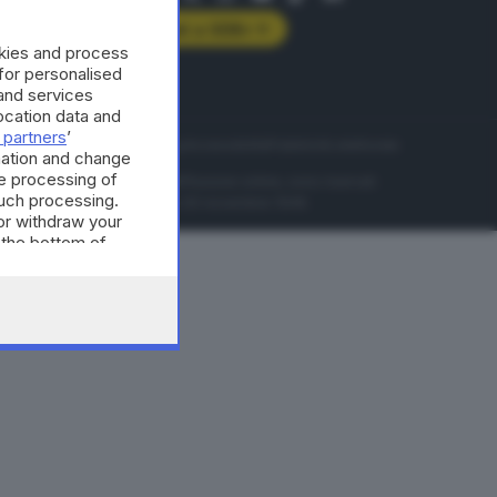
Abbonati a GDB+
okies and process
rologie
 for personalised
and services
cation data and
 partners
’
servizio
Privacy
Cookie policy
Accessibilità
Pubblicità elettorale
mation and change
e processing of
nzione della conseguente diffusione online, sono riservati
such processing.
di Brescia al n° 07/1948 in data 30 novembre 1948.
or withdraw your
 the bottom of