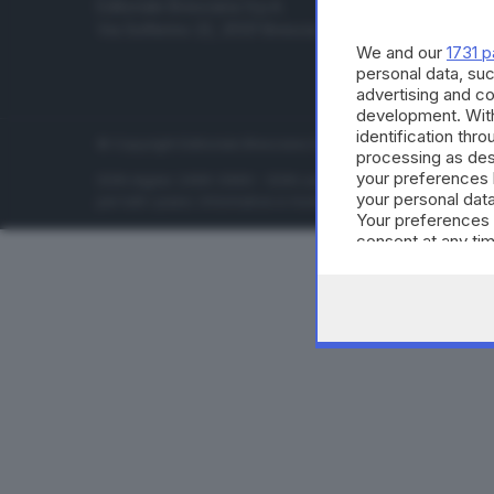
Editoriale Bresciana S.p.A.
Economia
Via Solferino 22, 25121 Brescia
Sport
We and our
1731 p
Cultura e 
personal data, suc
advertising and c
development. Wit
identification thr
© Copyright Editoriale Bresciana S.p.A. - Brescia - P.IVA 00
processing as des
your preferences 
ISSN digital: 2499-099X - ISSN carta: 1590-346X - L'adattamen
your personal data
per tutti i paesi. Informative e moduli privacy. Edizione onlin
Your preferences 
consent at any tim
the webpage.