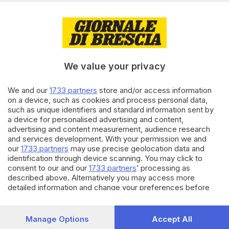
11.11.2018
BRESCIA E HINTERLAND
«Migranti, valore aggiunto per
la comunità locale»
We value your privacy
We and our
1733 partners
store and/or access information
29.10.2015
ITALIA E ESTERO
on a device, such as cookies and process personal data,
such as unique identifiers and standard information sent by
Stranieri in Lombardia: la
a device for personalised advertising and content,
maggior parte è nata in Italia
advertising and content measurement, audience research
and services development. With your permission we and
our
1733 partners
may use precise geolocation data and
identification through device scanning. You may click to
Carica altri articoli
consent to our and our
1733 partners
’ processing as
described above. Alternatively you may access more
detailed information and change your preferences before
consenting or to refuse consenting. Please note that some
processing of your personal data may not require your
consent, but you have a right to object to such processing.
Manage Options
Accept All
Your preferences will apply to this website only. You can