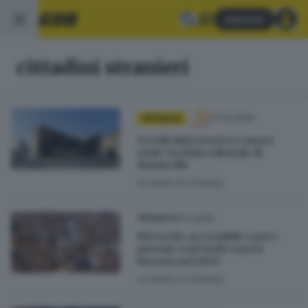
Abbonati
cittadini stranieri
27.02.2026
CRONACA
Tra identità storica e nuove
etnie: la sfida culturale di
Fiumicello
di
Nada El Khattab
15.11.2025
CRONACA
Più verde, accessibile e per i
giovani: così vuole essere
Brescia nel 2050
di
Nada El Khattab