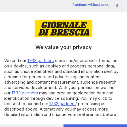
Continue without accepting
Editoriale Bresciana S.p.A.
Via Solferino 22, 25121 Brescia
We value your privacy
RUBRICHE
Cronaca
We and our
1733 partners
store and/or access information
Economia
on a device, such as cookies and process personal data,
Sport
such as unique identifiers and standard information sent by
Cultura e Spettacoli
a device for personalised advertising and content,
advertising and content measurement, audience research
and services development. With your permission we and
SERVIZI
our
1733 partners
may use precise geolocation data and
Podcast
identification through device scanning. You may click to
Agenda eventi
consent to our and our
1733 partners
’ processing as
ZOOM - Le vostre foto
described above. Alternatively you may access more
detailed information and change your preferences before
Lettere al direttore
consenting or to refuse consenting. Please note that some
Abbonamenti
processing of your personal data may not require your