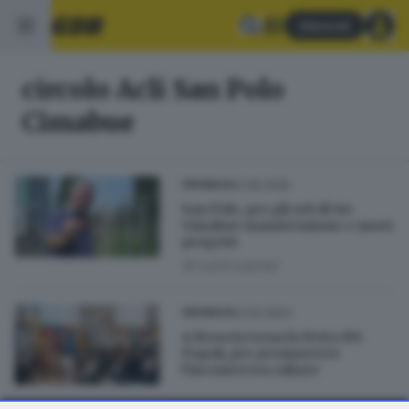
Abbonati
circolo Acli San Polo
Cimabue
21.06.2025
CRONACA
San Polo, per gli orti di via
Cimabue manutenzione e nuovi
progetti
di
Lucia Lazzari
01.02.2024
CRONACA
A Brescia torna la Festa dei
Popoli, per promuovere
l’incontro tra culture