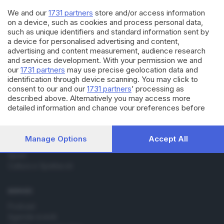
spinta del 97% dei voti
We and our
1731 partners
store and/or access information
on a device, such as cookies and process personal data,
such as unique identifiers and standard information sent by
a device for personalised advertising and content,
advertising and content measurement, audience research
and services development. With your permission we and
our
1731 partners
may use precise geolocation data and
identification through device scanning. You may click to
Editoriale Bresciana S.p.A.
consent to our and our
1731 partners
’ processing as
Via Solferino 22, 25121 Brescia
described above. Alternatively you may access more
detailed information and change your preferences before
consenting or to refuse consenting. Please note that some
RUBRICHE
processing of your personal data may not require your
Cronaca
consent, but you have a right to object to such processing.
Manage Options
Accept All
Economia
Your preferences will apply to this website only. You can
change your preferences or withdraw your consent at any
Sport
time by returning to this site and clicking the
privacy policy
Cultura e Spettacoli
button at the bottom of the webpage.
SERVIZI
Podcast
Agenda eventi