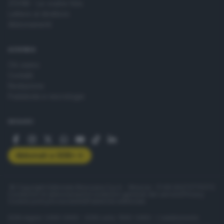
ZOOM - Le vostre foto
Lettere al direttore
Abbonamenti
AZIENDA
Chi siamo
Contatti
Redazione
Pubblicità e necrologie
SEGUICI
Abbonati a GDB+
© Copyright Editoriale Bresciana S.p.A. - Brescia - P.IVA 00272770173
Condizioni di abbonamento
Condizioni generali del servizio
Privacy
Cookie policy
Accessibilità
Pubblicità elettorale
ISSN digital: 2499-099X - ISSN carta: 1590-346X - L'adattamento