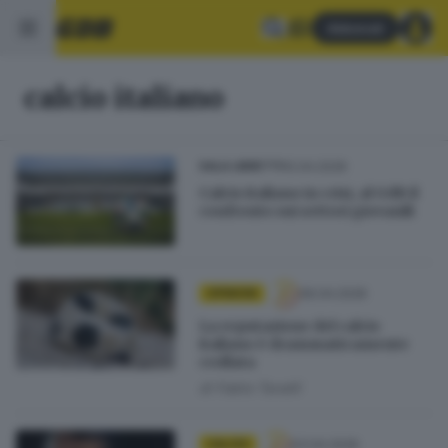
Abbonati
calcio italiano
10.04.2026
SALA LIBRETTI
Calcio italiano in crisi, al GdB il
confronto sui settori giovanili
06.04.2026
OPINIONI
La reputazione del calcio
italiano è drammaticamente
crollata
di
Fabio Tavelli
03.04.2026
CALCIO