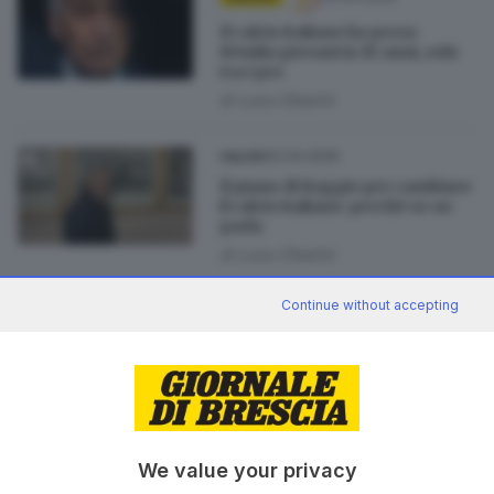
Il calcio italiano ha perso
80mila giovani in 10 anni, solo
tra i pro
di
Luca Chiarini
02.04.2026
CALCIO
Il piano di Baggio per cambiare
il calcio italiano: perché se ne
parla
di
Luca Chiarini
Continue without accepting
01.03.2026
OPINIONI
Il calcio italiano pensa
solamente a sopravvivere
di
Fabio Tavelli
23.10.2018
SPORT
We value your privacy
Figc, Gravina presidente con la