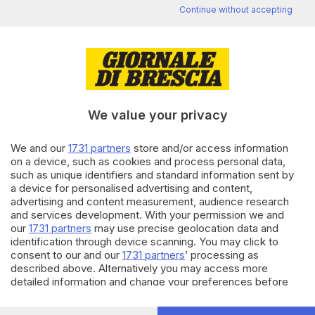
20.09.2020
BRESCIA E HINTERLAND
Continue without accepting
Movida e violenza: pugni e
botte in tre video
22.01.2018
GARDA
Si vendica a pugni e calci per un
We value your privacy
torto vecchio di anni
We and our
1731 partners
store and/or access information
on a device, such as cookies and process personal data,
such as unique identifiers and standard information sent by
09.12.2017
BRESCIA E HINTERLAND
a device for personalised advertising and content,
Piazza Vittoria, maxirissa dei
advertising and content measurement, audience research
ragazzini tra gli addobbi
and services development. With your permission we and
natalizi
our
1731 partners
may use precise geolocation data and
identification through device scanning. You may click to
consent to our and our
1731 partners
’ processing as
Carica altri articoli
described above. Alternatively you may access more
detailed information and change your preferences before
consenting or to refuse consenting. Please note that some
processing of your personal data may not require your