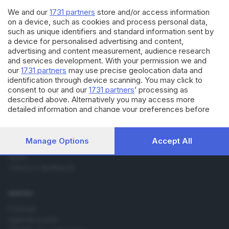
ballare gli anziani
We and our
1731 partners
store and/or access information
on a device, such as cookies and process personal data,
such as unique identifiers and standard information sent by
a device for personalised advertising and content,
advertising and content measurement, audience research
and services development. With your permission we and
our
1731 partners
may use precise geolocation data and
identification through device scanning. You may click to
Editoriale Bresciana S.p.A.
consent to our and our
1731 partners
’ processing as
Via Solferino 22, 25121 Brescia
described above. Alternatively you may access more
detailed information and change your preferences before
consenting or to refuse consenting. Please note that some
RUBRICHE
processing of your personal data may not require your
Cronaca
consent, but you have a right to object to such processing.
Manage Options
Accept All
Economia
Your preferences will apply to this website only. You can
Sport
change your preferences or withdraw your consent at any
time by returning to this site and clicking the
privacy policy
Cultura e Spettacoli
button at the bottom of the webpage.
SERVIZI
Podcast
Agenda eventi