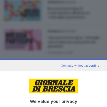
18.05.2025
CRONACA
Brescia Partecipa, il
centrodestra all’attacco:
«Cittadini spettatori»
15.05.2025
CRONACA
«Brescia Partecipa»: 500mila
euro l’anno per progetti nei
quartieri
di
Daniela Zorat
05.03.2023
BRESCIA E HINTERLAND
Continue without accepting
Prove di democrazia diretta:
quando i cittadini decidono le
opere da fare
di
Enrico Mirani
08.08.2019
SEBINO E FRANCIACORTA
We value your privacy
A Palazzolo il «bilancio» fa