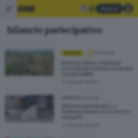
Abbonati
bilancio partecipativo
29.05.2026
CRONACA
Rodengo Saiano, il bilancio
partecipativo premia economia
e genitorialità
di
Gabriele Minelli
05.05.2026
CRONACA
Bilancio partecipativo, a
Rodengo Saiano ora si vota per
i progetti
di
Gabriele Minelli