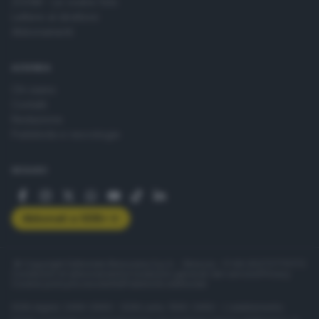
ZOOM - Le vostre foto
Lettere al direttore
Abbonamenti
AZIENDA
Chi siamo
Contatti
Redazione
Pubblicità e necrologie
SEGUICI
Abbonati a GDB+
© Copyright Editoriale Bresciana S.p.A. - Brescia - P.IVA 00272770173
Condizioni di abbonamento
Condizioni generali del servizio
Privacy
Cookie policy
Accessibilità
Pubblicità elettorale
ISSN digital: 2499-099X - ISSN carta: 1590-346X - L'adattamento