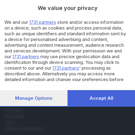
andato»
We value your privacy
05.02.2017
ITALIA E ESTERO
We and our
1731 partners
store and/or access information
La battaglia legale sul divieto di
on a device, such as cookies and process personal data,
immigrazione firmato da
such as unique identifiers and standard information sent by
Trump
a device for personalised advertising and content,
advertising and content measurement, audience research
and services development. With your permission we and
our
1731 partners
may use precise geolocation data and
identification through device scanning. You may click to
consent to our and our
1731 partners
’ processing as
described above. Alternatively you may access more
Editoriale Bresciana S.p.A.
detailed information and change your preferences before
consenting or to refuse consenting. Please note that some
Via Solferino 22, 25121 Brescia
processing of your personal data may not require your
consent, but you have a right to object to such processing.
Manage Options
Accept All
RUBRICHE
Your preferences will apply to this website only. You can
change your preferences or withdraw your consent at any
Cronaca
time by returning to this site and clicking the
privacy policy
Economia
button at the bottom of the webpage.
Sport
Cultura e Spettacoli