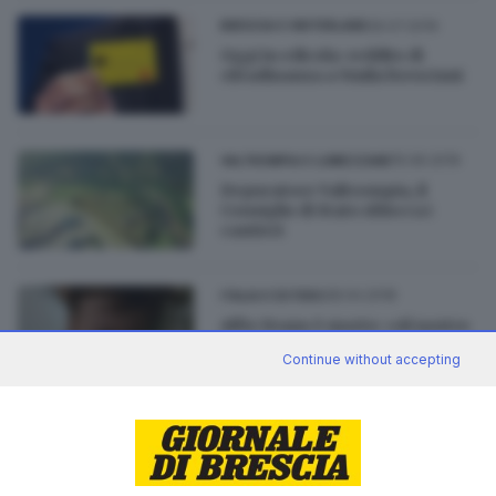
26.07.2019
BRESCIA E HINTERLAND
Oggi in edicola: reddito di
cittadinanza a 9mila bresciani
15.06.2019
VALTROMPIA E LUMEZZANE
Depuratore Valtrompia, il
Consiglio di Stato sblocca i
cantieri
28.04.2018
ITALIA E ESTERO
Alfie Evans è morto: «Al nostro
bimbo sono spuntate le ali»
Continue without accepting
28.07.2017
ITALIA E ESTERO
L'addio a Charlie: «Il nostro
splendido bambino se n'è