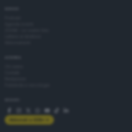
SERVIZI
Podcast
Agenda eventi
ZOOM - Le vostre foto
Lettere al direttore
Abbonamenti
AZIENDA
Chi siamo
Contatti
Redazione
Pubblicità e necrologie
SEGUICI
Abbonati a GDB+