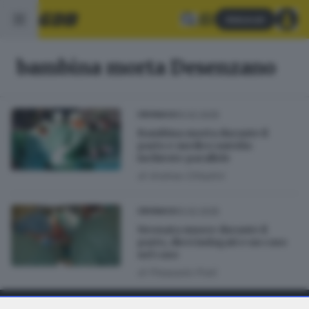
Abbonati
bambina morta Desenzano
10.02.2025
CRONACA
Bambina morta durante il
parto e medico suicida:
inchieste parallele
di
Andrea Cittadini
10.02.2025
CRONACA
Neonata muore durante il
parto, dieci indagati e un caso
nel caso
di
Pierpaolo Prati