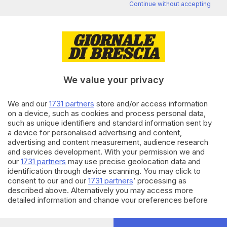
Continue without accepting
Editoriale Bresciana S.p.A.
Via Solferino 22, 25121 Brescia
RUBRICHE
We value your privacy
Cronaca
Economia
We and our
1731 partners
store and/or access information
Sport
on a device, such as cookies and process personal data,
Cultura e Spettacoli
such as unique identifiers and standard information sent by
a device for personalised advertising and content,
advertising and content measurement, audience research
SERVIZI
and services development. With your permission we and
our
1731 partners
may use precise geolocation data and
Podcast
identification through device scanning. You may click to
Agenda eventi
consent to our and our
1731 partners
’ processing as
ZOOM - Le vostre foto
described above. Alternatively you may access more
Lettere al direttore
detailed information and change your preferences before
Abbonamenti
consenting or to refuse consenting. Please note that some
processing of your personal data may not require your