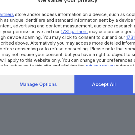
We value your privacy
Agenda eventi
Contatti
ZOOM - Le vostre foto
Redazione
artners
store and/or access information on a device, such as co
Spettacoli
Lettere al direttore
Pubblicità e nec
h as unique identifiers and standard information sent by a device
Abbonamenti
ontent, advertising and content measurement, audience research 
h your permission we and our
1731 partners
may use precise geolo
ough device scanning. You may click to consent to our and our
1731
272770173
Condizioni di abbonamento
Condizioni generali del 
cribed above. Alternatively you may access more detailed infor
before consenting or to refuse consenting. Please note that som
to totale o parziale e la riproduzione con qualsiasi mezzo elettronico, in fu
 may not require your consent, but you have a right to object to 
e del Giornale di Brescia, quotidiano di informazione registrato al Tribunale 
will apply to this website only. You can change your preferences 
e by returning to this site and clicking the
privacy policy
button at
Manage Options
Accept All