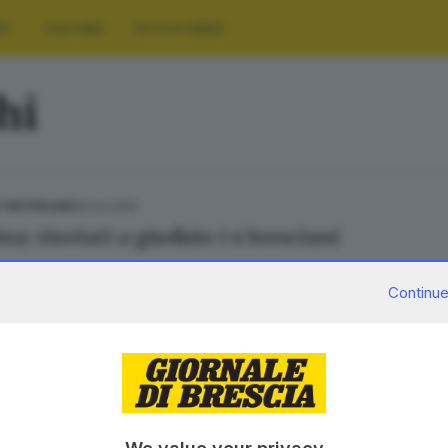
RT
CULTURA
FOTO E VIDEO
hi
18.03.2015
E HINTERLAND
a: rinviati a giudizio i 4 bresciani
Continue
SERVIZI
AZIENDA
Podcast
Chi siamo