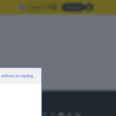
Leggi il GdB
Abbonati
 without accepting
SEGUICI