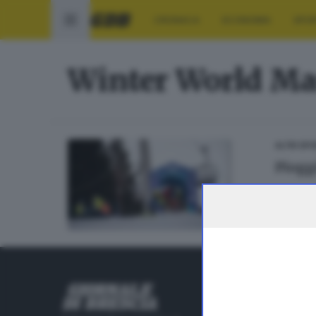
CRONACA
ECONOMIA
SPO
Winter World Ma
ALTRI SP
Piogg
RUBRICHE
Cronaca