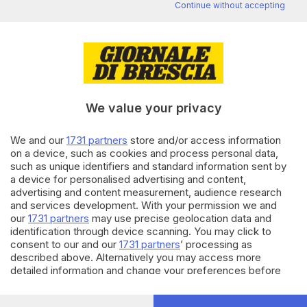
Continue without accepting
Editoriale Bresciana S.p.A.
Via Solferino 22, 25121 Brescia
RUBRICHE
We value your privacy
Cronaca
Economia
We and our
1731 partners
store and/or access information
Sport
on a device, such as cookies and process personal data,
Cultura e Spettacoli
such as unique identifiers and standard information sent by
a device for personalised advertising and content,
advertising and content measurement, audience research
SERVIZI
and services development. With your permission we and
our
1731 partners
may use precise geolocation data and
Podcast
identification through device scanning. You may click to
Agenda eventi
consent to our and our
1731 partners
’ processing as
ZOOM - Le vostre foto
described above. Alternatively you may access more
Lettere al direttore
detailed information and change your preferences before
Abbonamenti
consenting or to refuse consenting. Please note that some
processing of your personal data may not require your