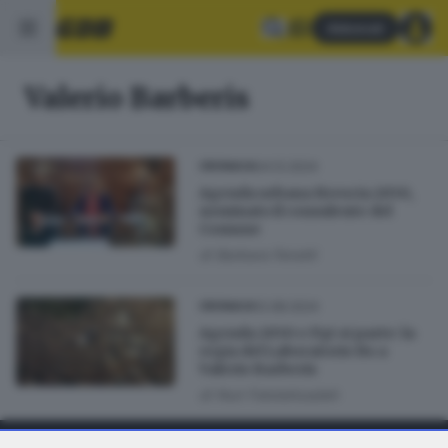
Abbonati
Valerio Barberis
04.12.2024
CRONACA
Agenda urbana Brescia 2050,
nominato il consulente del
Comune
di
Barbara Fenotti
12.08.2024
CRONACA
Agenda 2050 e Pgt si parte: la
regia del Laboratorio Bs a
Valerio Barberis
di
Nuri Fatolahzadeh