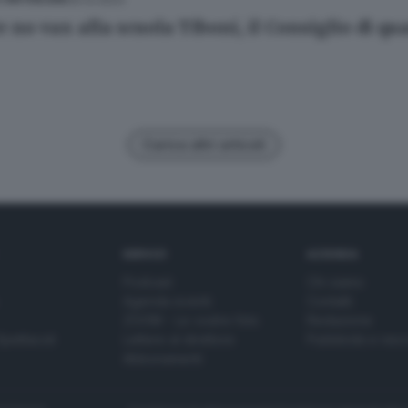
e no vax alla scuola Tiboni, il Consiglio di q
Carica altri articoli
SERVIZI
AZIENDA
Podcast
Chi siamo
Agenda eventi
Contatti
ZOOM - Le vostre foto
Redazione
Spettacoli
Lettere al direttore
Pubblicità e nec
Abbonamenti