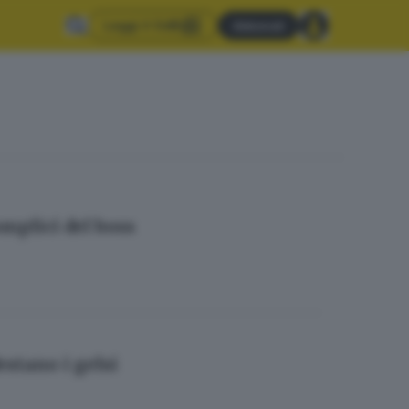
Leggi il GdB
Abbonati
mplici del boss
estano i gelsi