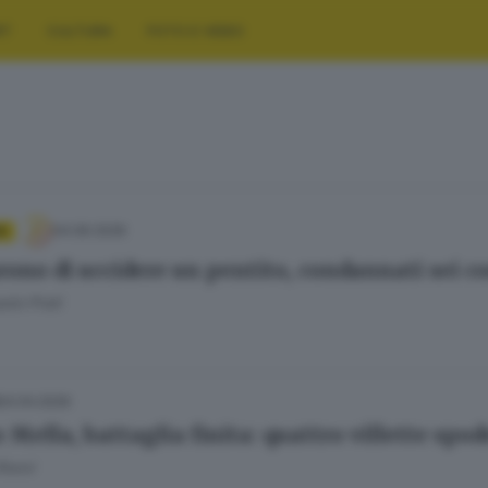
RT
CULTURA
FOTO E VIDEO
04.06.2026
A
rono di uccidere un pentito, condannati sei co
olo Prati
24.04.2026
Mella, battaglia finita: quattro villette spod
Rossi