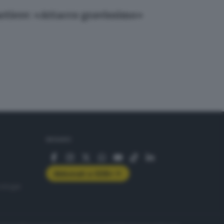
uartiere: «Attacco gravissimo»
SEGUICI
Abbonati a GDB+
rologie