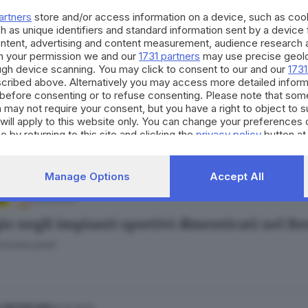
 e borseggi al mercato, allerta da Urago Mella
artners
store and/or access information on a device, such as co
Bertoli
h as unique identifiers and standard information sent by a device
ontent, advertising and content measurement, audience research 
h your permission we and our
1731 partners
may use precise geolo
ough device scanning. You may click to consent to our and our
1731
cribed above. Alternatively you may access more detailed infor
27.09.2024
before consenting or to refuse consenting. Please note that som
cia di buttarsi dalla finestra, ore di tension
 may not require your consent, but you have a right to object to 
will apply to this website only. You can change your preferences 
to Manieri
e by returning to this site and clicking the
privacy policy
button at
Manage Options
Accept All
16.02.2024
A
io negli impianti sportivi dimenticati nel Br
Fatolahzadeh
20.12.2023
E HINTERLAND