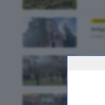
CRONAC
Relig
di
Nada 
CRONACA
A Ura
di
Danie
CRONAC