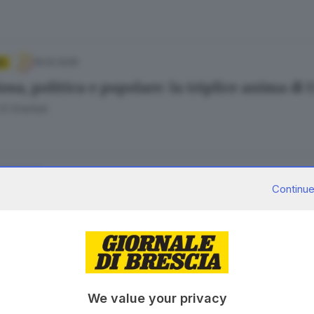
19.02.2026
A
iosa, politica e popolare: la triplice anima di
El Khattab
22.12.2024
Continue
go Mella firmata una petizione per salvare i 
la Zorat
29.11.2024
A
We value your privacy