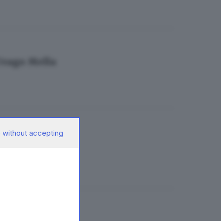
 Urago Mella
 without accepting
gelsi