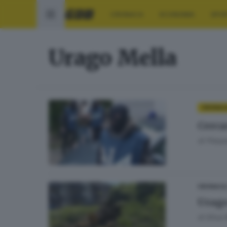
CRONACA
ECONOMIA
SPO
Urago Mella
CRONAC
Cerca
di
Pierpa
CRONACA
Urago 
di
Elisa 