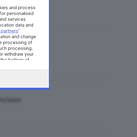
okies and process
 for personalised
and services
cation data and
 partners
’
mation and change
e processing of
e a Urago Mella
such processing.
or withdraw your
 the bottom of
esciano