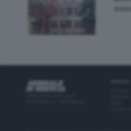
Scritt
RUBRICHE
Cronaca
Editoriale Bresciana S.p.A.
Economia
Via Solferino 22, 25121 Brescia
Sport
Cultura e 