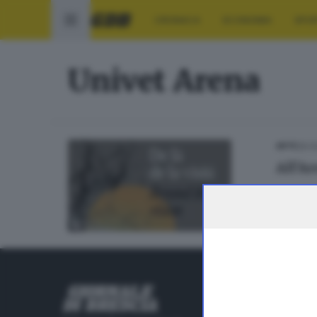
CRONACA
ECONOMIA
SPO
Univet Arena
20.0
ARTE
All’A
RUBRICHE
Cronaca