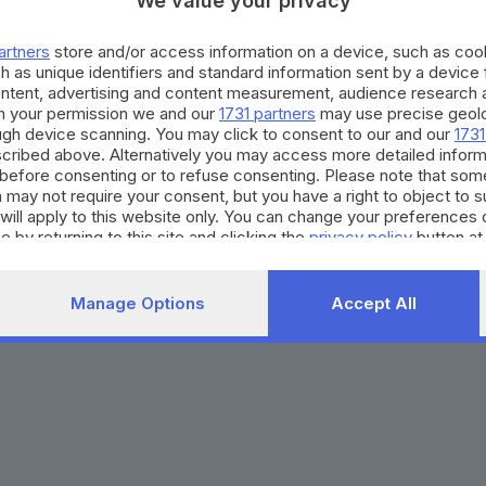
We value your privacy
Agenda eventi
Contatti
ZOOM - Le vostre foto
Redazione
artners
store and/or access information on a device, such as co
Spettacoli
Lettere al direttore
Pubblicità e nec
h as unique identifiers and standard information sent by a device
Abbonamenti
ontent, advertising and content measurement, audience research 
h your permission we and our
1731 partners
may use precise geolo
ough device scanning. You may click to consent to our and our
1731
272770173
Condizioni di abbonamento
Condizioni generali del 
cribed above. Alternatively you may access more detailed infor
before consenting or to refuse consenting. Please note that som
to totale o parziale e la riproduzione con qualsiasi mezzo elettronico, in fu
 may not require your consent, but you have a right to object to 
e del Giornale di Brescia, quotidiano di informazione registrato al Tribunale 
will apply to this website only. You can change your preferences 
e by returning to this site and clicking the
privacy policy
button at
Manage Options
Accept All