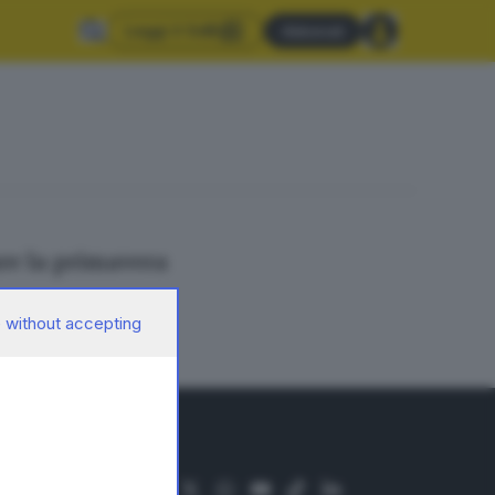
Leggi il GdB
Abbonati
are la primavera
 without accepting
SEGUICI