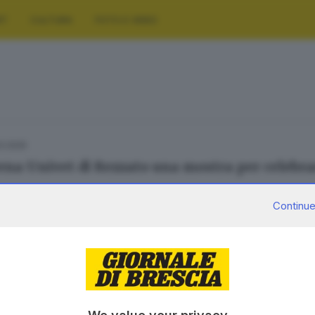
RT
CULTURA
FOTO E VIDEO
3.2025
rena Univet di Rezzato una mostra per celebr
Continue
SERVIZI
AZIENDA
Podcast
Chi siamo