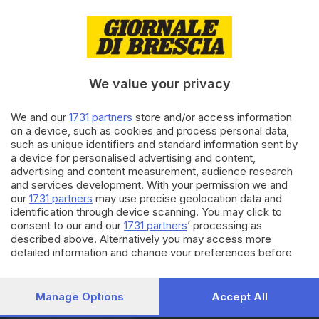
«Cancellate dal Festival
pianistico il concerto del
sostenitore di Putin»
di
Francesca Sandrini
We value your privacy
02.02.2023
CULTURA
Stagione concertistica,
We and our
1731 partners
store and/or access information
l'influenza ferma la direttrice
on a device, such as cookies and process personal data,
Scappucci
such as unique identifiers and standard information sent by
a device for personalised advertising and content,
advertising and content measurement, audience research
23.04.2022
ECONOMIA
and services development. With your permission we and
Comunicazione responsabile: il
our
1731 partners
may use precise geolocation data and
manifesto dei giovani
identification through device scanning. You may click to
industriali
consent to our and our
1731 partners
’ processing as
described above. Alternatively you may access more
detailed information and change your preferences before
consenting or to refuse consenting. Please note that some
processing of your personal data may not require your
consent, but you have a right to object to such processing.
Manage Options
Accept All
Your preferences will apply to this website only. You can
Editoriale Bresciana S.p.A.