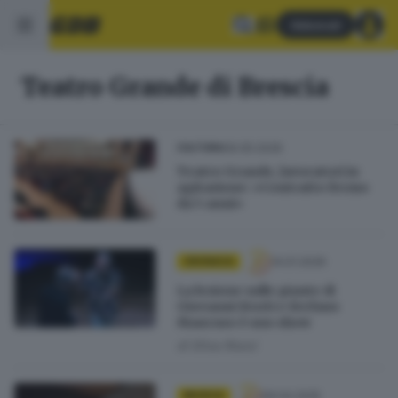
Abbonati
Teatro Grande di Brescia
06.05.2026
CULTURA
Teatro Grande, lavoratori in
agitazione: «Contratto fermo
da 5 anni»
14.01.2026
CRONACA
La lezione sulle piante di
Giovanni Storti e Stefano
Mancuso è uno show
di
Elisa Rossi
09.04.2025
MUSICA