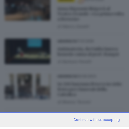
Anna Bignami dirigerà al
Teatro Grande: «La prima volta
a Brescia»
di
Marco Zanetti
17.01.2025
UNIVERSITÀ
Antimateria, da UniBs laurea
honoris causa al prof. Hangst
di
Barbara Fenotti
09.09.2023
UNIVERSITÀ
In 300 lanciano il tocco in cielo:
festa per i laureati della
Cattolica
di
Bianca Terzoni
BRESCIA E HINTERLAND
Continue without accepting
07.02.2023