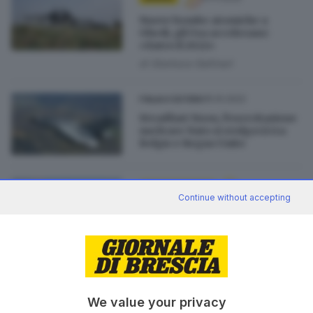
Nuove bombe atomiche a
Ghedi, gli Usa accelerano:
«Entro il 2022»
di
Gianluca Gallinari
15.10.2022
ITALIA E ESTERO
Steadfast Noon, l'esercitazione
nucleare Nato si svolgerà tra
Belgio e Regno Unito
14.10.2022
ITALIA E ESTERO
Continue without accepting
L'esercitazione nucleare Nato
che innervosisce Putin è la
stessa ospitata a Ghedi nel 2021
di
Gianluca Gallinari
25.10.2021
BASSA
We value your privacy