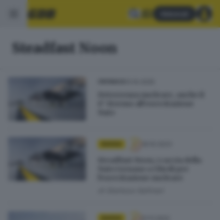
Abbonati
Steadfast Noon
13.10.2025
CRONACA
Deterrenza nucleare, anche il
6° Stormo all’esercitazione
Nato
16.10.2023
BASSA
Steadfast Noon, i caccia della
Nato tornano a Ghedi per
l'esercitazione nucleare
di
Gianluca Gallinari
01.11.2022
BASSA