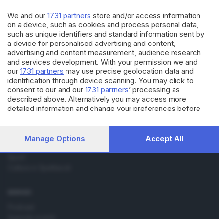
Ghedi, i caccia della Nato per
l’esercitazione «nucleare»
We and our
1731 partners
store and/or access information
di
Gianluca Gallinari
on a device, such as cookies and process personal data,
such as unique identifiers and standard information sent by
a device for personalised advertising and content,
advertising and content measurement, audience research
and services development. With your permission we and
our
1731 partners
may use precise geolocation data and
identification through device scanning. You may click to
Editoriale Bresciana S.p.A.
consent to our and our
1731 partners
’ processing as
Via Solferino 22, 25121 Brescia
described above. Alternatively you may access more
detailed information and change your preferences before
consenting or to refuse consenting. Please note that some
RUBRICHE
processing of your personal data may not require your
consent, but you have a right to object to such processing.
Cronaca
Manage Options
Accept All
Your preferences will apply to this website only. You can
Economia
change your preferences or withdraw your consent at any
Sport
time by returning to this site and clicking the
privacy policy
Cultura e Spettacoli
button at the bottom of the webpage.
SERVIZI
Podcast
Agenda eventi