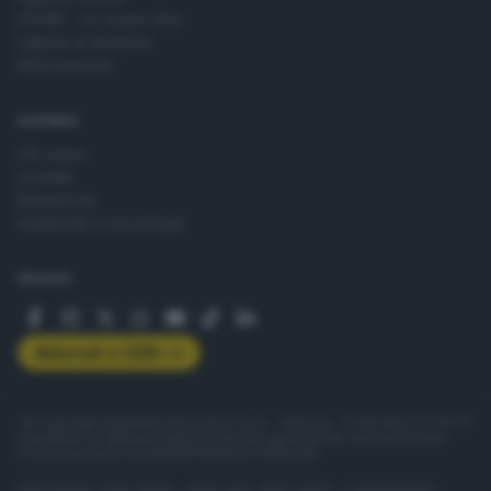
ZOOM - Le vostre foto
Lettere al direttore
Abbonamenti
AZIENDA
Chi siamo
Contatti
Redazione
Pubblicità e necrologie
SEGUICI
Abbonati a GDB+
© Copyright Editoriale Bresciana S.p.A. - Brescia - P.IVA 00272770173
Condizioni di abbonamento
Condizioni generali del servizio
Privacy
Cookie policy
Accessibilità
Pubblicità elettorale
ISSN digital: 2499-099X - ISSN carta: 1590-346X - L'adattamento