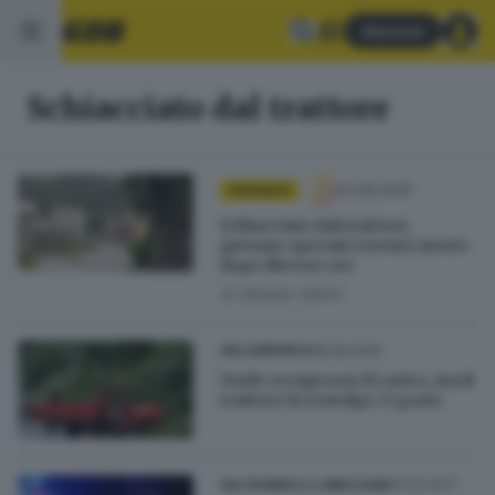
Abbonati
Schiacciato dal trattore
03.06.2026
CRONACA
Schiacciato dal trattore,
giovane operaio trovato morto
dopo diverse ore
di
Ubaldo Vallini
18.06.2019
VALCAMONICA
Vuole recuperare il carico, ma il
trattore lo travolge: è grave
02.12.2017
VALTROMPIA E LUMEZZANE