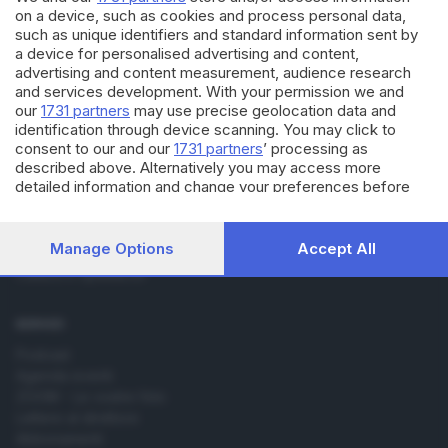
on a device, such as cookies and process personal data,
such as unique identifiers and standard information sent by
a device for personalised advertising and content,
advertising and content measurement, audience research
and services development. With your permission we and
Editoriale Bresciana S.p.A.
our
1731 partners
may use precise geolocation data and
identification through device scanning. You may click to
Via Solferino 22, 25121 Brescia
consent to our and our
1731 partners
’ processing as
described above. Alternatively you may access more
RUBRICHE
detailed information and change your preferences before
consenting or to refuse consenting. Please note that some
Cronaca
processing of your personal data may not require your
Economia
consent, but you have a right to object to such processing.
Manage Options
Accept All
Sport
Your preferences will apply to this website only. You can
Cultura e Spettacoli
change your preferences or withdraw your consent at any
time by returning to this site and clicking the
privacy policy
button at the bottom of the webpage.
SERVIZI
Podcast
Agenda eventi
ZOOM - Le vostre foto
Lettere al direttore
Abbonamenti