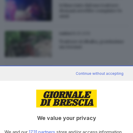
Schiacciato dal suo trattore:
domani avrebbe compiuto 54
anni
08.05.2016
GARDA
Trattore si ribalta, gravissimo
un 44enne
12.02.2016
BRESCIA E HINTERLAND
Continue without accepting
Schiacciato fra trattore e
camion, ferito giardinerie
08.01.2016
ITALIA E ESTERO
Bresciano muore in Liguria
We value your privacy
schiacciato dal trattore
We and our
1731 partners
store and/or access information