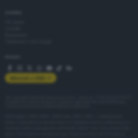
AZIENDA
Chi siamo
Contatti
Redazione
Pubblicità e necrologie
SEGUICI
Abbonati a GDB+
© Copyright Editoriale Bresciana S.p.A. - Brescia - P.IVA 00272770173
Condizioni di abbonamento
Condizioni generali del servizio
Privacy
Cookie policy
Accessibilità
Pubblicità elettorale
ISSN digital: 2499-099X - ISSN carta: 1590-346X - L'adattamento
totale o parziale e la riproduzione con qualsiasi mezzo elettronico, in
funzione della conseguente diffusione online, sono riservati per tutti i
paesi. Informative e moduli privacy. Edizione online del Giornale di