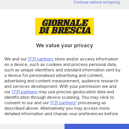
Continue without accepting
Editoriale Bresciana S.p.A.
Via Solferino 22, 25121 Brescia
RUBRICHE
We value your privacy
Cronaca
Economia
We and our
1731 partners
store and/or access information
Sport
on a device, such as cookies and process personal data,
Cultura e Spettacoli
such as unique identifiers and standard information sent by
a device for personalised advertising and content,
advertising and content measurement, audience research
SERVIZI
and services development. With your permission we and
our
1731 partners
may use precise geolocation data and
Podcast
identification through device scanning. You may click to
Agenda eventi
consent to our and our
1731 partners
’ processing as
ZOOM - Le vostre foto
described above. Alternatively you may access more
Lettere al direttore
detailed information and change your preferences before
Abbonamenti
consenting or to refuse consenting. Please note that some
processing of your personal data may not require your