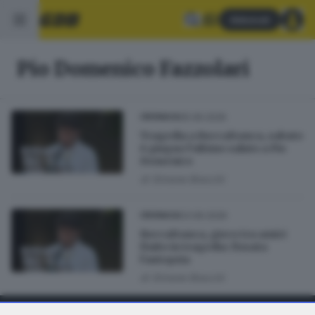
Abbonati
Pio Domenico Fazzolari
05.06.2026
CRONACA
Tragedia a Roccafranca, sabato
6 giugno l’ultimo saluto a Pio
Domenico
di
Simone Bracchi
03.06.2026
CRONACA
Roccafranca, gioco tra amici
finito in tragedia: fissata
l’autopsia
di
Simone Bracchi