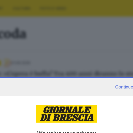
RT
CULTURA
FOTO E VIDEO
acoda
01.06.2026
: «L’opera è buffa? Tra 400 anni diranno lo st
olotti
Continue
SERVIZI
AZIENDA
Podcast
Chi siamo