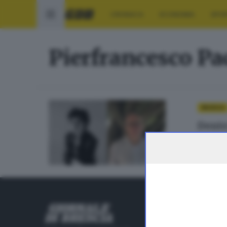
CRONACA
ECONOMIA
SPO
Pierfrancesco P
MUSICA
Dente
di
Sara P
RUBRICHE
Cronaca