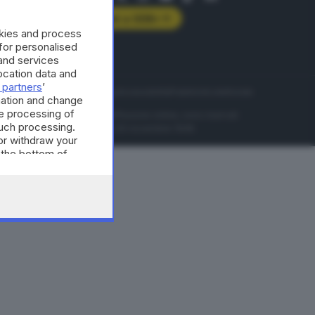
Abbonati a GDB+
okies and process
rologie
 for personalised
and services
cation data and
 partners
’
servizio
Privacy
Cookie policy
Accessibilità
Pubblicità elettorale
mation and change
e processing of
nzione della conseguente diffusione online, sono riservati
such processing.
di Brescia al n° 07/1948 in data 30 novembre 1948.
or withdraw your
 the bottom of