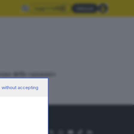
Leggi il GdB
Abbonati
esso delle canzoni»
 without accepting
SEGUICI