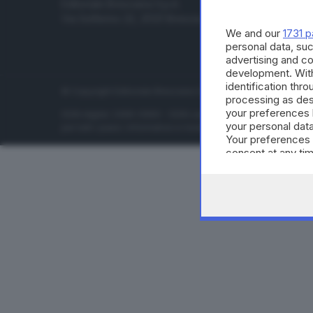
Editoriale Bresciana S.p.A.
Economia
Via Solferino 22, 25121 Brescia
Sport
We and our
1731 p
Cultura e 
personal data, suc
advertising and c
development. Wit
identification thr
© Copyright Editoriale Bresciana S.p.A. - Brescia - P.IVA 00
processing as des
your preferences 
ISSN digital: 2499-099X - ISSN carta: 1590-346X - L'adattamen
your personal data
per tutti i paesi. Informative e moduli privacy. Edizione onlin
Your preferences 
consent at any tim
the webpage.