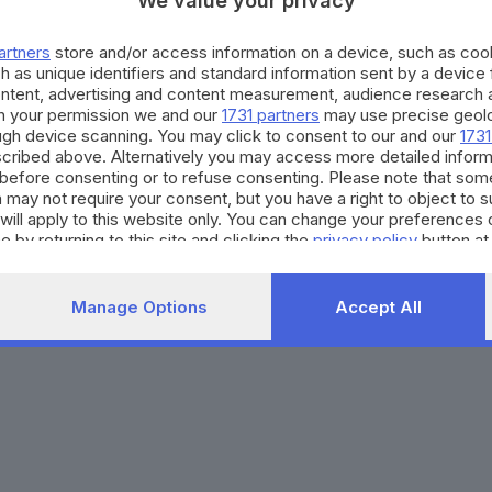
We value your privacy
Agenda eventi
Contatti
ZOOM - Le vostre foto
Redazione
artners
store and/or access information on a device, such as co
Spettacoli
Lettere al direttore
Pubblicità e nec
h as unique identifiers and standard information sent by a device
Abbonamenti
ontent, advertising and content measurement, audience research 
h your permission we and our
1731 partners
may use precise geolo
ough device scanning. You may click to consent to our and our
1731
272770173
Condizioni di abbonamento
Condizioni generali del 
cribed above. Alternatively you may access more detailed infor
before consenting or to refuse consenting. Please note that som
to totale o parziale e la riproduzione con qualsiasi mezzo elettronico, in fu
 may not require your consent, but you have a right to object to 
e del Giornale di Brescia, quotidiano di informazione registrato al Tribunale 
will apply to this website only. You can change your preferences 
e by returning to this site and clicking the
privacy policy
button at
Manage Options
Accept All