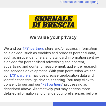
Continue without accepting
Editoriale Bresciana S.p.A.
Via Solferino 22, 25121 Brescia
RUBRICHE
We value your privacy
Cronaca
Economia
We and our
1731 partners
store and/or access information
Sport
on a device, such as cookies and process personal data,
Cultura e Spettacoli
such as unique identifiers and standard information sent by
a device for personalised advertising and content,
advertising and content measurement, audience research
SERVIZI
and services development. With your permission we and
our
1731 partners
may use precise geolocation data and
Podcast
identification through device scanning. You may click to
Agenda eventi
consent to our and our
1731 partners
’ processing as
ZOOM - Le vostre foto
described above. Alternatively you may access more
Lettere al direttore
detailed information and change your preferences before
Abbonamenti
consenting or to refuse consenting. Please note that some
processing of your personal data may not require your