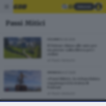
Abbonati
Passi Mitici
10.09.2025
CICLISMO
Il Vivione chiuso alle auto per
un giorno: salita libera per i
ciclisti
di
Paolo Venturini
24.07.2025
CRONACA
«Passi Mitici», la ciclopedalata
raggiungerà la statua di
Pantani
di
Paolo Venturini