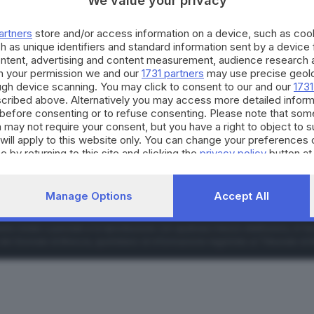
We value your privacy
artners
store and/or access information on a device, such as co
h as unique identifiers and standard information sent by a device
ontent, advertising and content measurement, audience research 
h your permission we and our
1731 partners
may use precise geolo
SERVIZI
AZIENDA
ough device scanning. You may click to consent to our and our
1731
cribed above. Alternatively you may access more detailed infor
Podcast
Chi siamo
before consenting or to refuse consenting. Please note that som
Agenda eventi
Contatti
 may not require your consent, but you have a right to object to 
ZOOM - Le vostre foto
Redazione
will apply to this website only. You can change your preferences 
Spettacoli
Lettere al direttore
Pubblicità e nec
e by returning to this site and clicking the
privacy policy
button at
Abbonamenti
Manage Options
Accept All
272770173
Condizioni di abbonamento
Condizioni generali del 
to totale o parziale e la riproduzione con qualsiasi mezzo elettronico, in fu
e del Giornale di Brescia, quotidiano di informazione registrato al Tribunale 