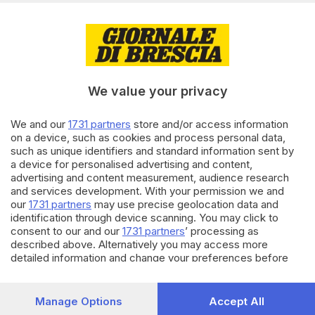
20.03.2023
GDB & FUTURA
Sostenibilità nella filiera dei
metalli: lunedì 3 aprile
l’incontro di GdB&Futura
We value your privacy
15.03.2023
GDB & FUTURA
We and our
1731 partners
store and/or access information
on a device, such as cookies and process personal data,
GdB&Futura, cinque incontri
such as unique identifiers and standard information sent by
sulla transizione digitale e
a device for personalised advertising and content,
«green»
advertising and content measurement, audience research
di
Gianluca Gallinari
and services development. With your permission we and
our
1731 partners
may use precise geolocation data and
identification through device scanning. You may click to
Carica altri articoli
consent to our and our
1731 partners
’ processing as
described above. Alternatively you may access more
detailed information and change your preferences before
consenting or to refuse consenting. Please note that some
processing of your personal data may not require your
consent, but you have a right to object to such processing.
Manage Options
Accept All
Your preferences will apply to this website only. You can