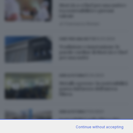
Mori 2A a «Chef per una notte»
tra sostenibilità e giovani
talenti
di
Francesca Roman
14.03.2024
CHEF PER UNA NOTTE
Tradizione e innovazione: le
parole cardine di Mori 2A e Chef
per una notte
05.04.2023
GDB & FUTURA
Metalli «green»: la sostenibilità
passa dal lavoro dell’intera
filiera
27.03.2023
GDB & FUTURA
Sostenibilità nella filiera dei
metalli: lunedì 3 aprile
Continue without accepting
l’incontro di GdB&Futura