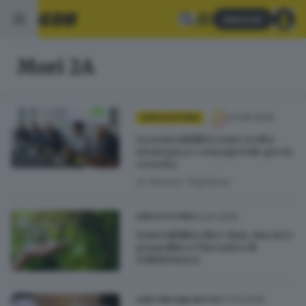
Abbonati
Mori 2A
03.06.2026
GDB & FUTURA
La sostenibilità come scelta
strategica e consapevole per la
crescita
di
Alessia Tagliabue
05.05.2026
GDB & FUTURA
Sostenibilità oltre dazi, rincari e
geopolitica: l’incontro di
GdB&Futura
27.03.2025
CHEF PER UNA NOTTE