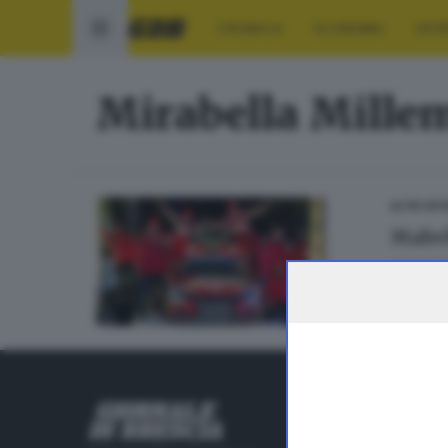
CRONACA
ECONOMIA
SPO
Mirabella Millem
ALTRI SP
Mabel
di
Angel
RUBRICHE
Cronaca