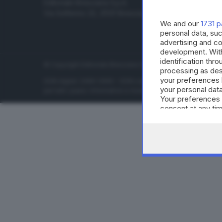
Editoriale Bresciana S.p.A.
Economia
Via Solferino 22, 25121 Brescia
Sport
We and our
1731 p
Cultura e 
personal data, suc
advertising and c
development. Wit
identification thr
© Copyright Editoriale Bresciana S.p.A. - Brescia - P.IVA 00
processing as des
your preferences 
ISSN digital: 2499-099X - ISSN carta: 1590-346X - L'adattamen
your personal data
per tutti i paesi. Informative e moduli privacy. Edizione onlin
Your preferences 
consent at any tim
the webpage.