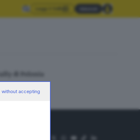
Leggi il GdB
Abbonati
ally di Polonia
 without accepting
SEGUICI