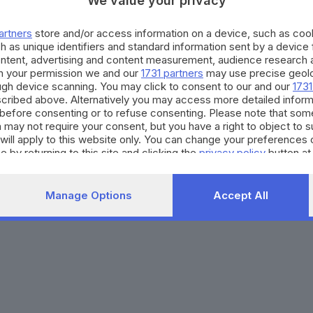
We value your privacy
Agenda eventi
Contatti
ZOOM - Le vostre foto
Redazione
artners
store and/or access information on a device, such as co
Spettacoli
Lettere al direttore
Pubblicità e nec
h as unique identifiers and standard information sent by a device
Abbonamenti
ontent, advertising and content measurement, audience research 
h your permission we and our
1731 partners
may use precise geolo
ough device scanning. You may click to consent to our and our
1731
272770173
Condizioni di abbonamento
Condizioni generali del 
cribed above. Alternatively you may access more detailed infor
before consenting or to refuse consenting. Please note that som
to totale o parziale e la riproduzione con qualsiasi mezzo elettronico, in fu
 may not require your consent, but you have a right to object to 
e del Giornale di Brescia, quotidiano di informazione registrato al Tribunale 
will apply to this website only. You can change your preferences 
e by returning to this site and clicking the
privacy policy
button at
Manage Options
Accept All