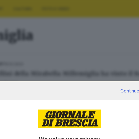
RT
CULTURA
FOTO E VIDEO
iglia
15.10.2024
ORT
lini della Mirabella Millemiglia ha vinto il R
o Seneci
Continue
SERVIZI
AZIENDA
Podcast
Chi siamo