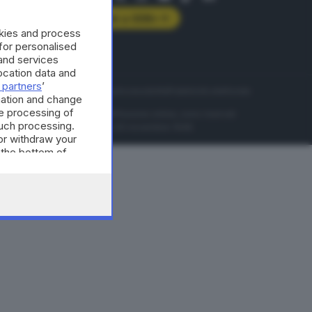
Abbonati a GDB+
okies and process
rologie
 for personalised
and services
cation data and
 partners
’
servizio
Privacy
Cookie policy
Accessibilità
Pubblicità elettorale
mation and change
e processing of
nzione della conseguente diffusione online, sono riservati
such processing.
di Brescia al n° 07/1948 in data 30 novembre 1948.
or withdraw your
 the bottom of