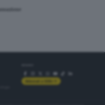
Cassazione
SEGUICI
Abbonati a GDB+
rologie