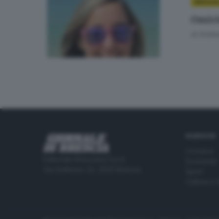
BRESCIA
Omicid
di
Andrea
RUBRICHE
Cronaca
Editoriale Bresciana S.p.A.
Economia
Via Solferino 22, 25121 Brescia
Sport
Cultura e 