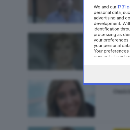
Omici
We and our
1731 p
di
Andrea
personal data, suc
advertising and c
development. Wit
identification thr
processing as des
BRESCIA
your preferences 
your personal data
«Amor
Your preferences 
consent at any tim
the webpage.
VALTROMP
Omici