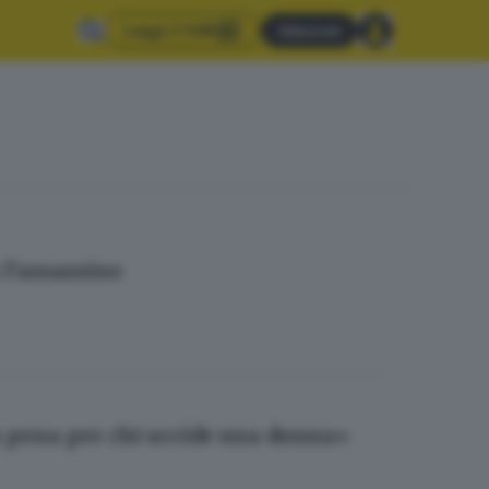
Leggi il GdB
Abbonati
 l’assassino
 pena per chi uccide una donna»