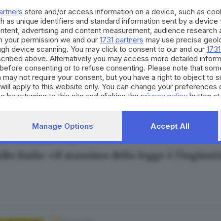
dio Carol Maltesi, le analogie con Gatti e Fab
artners
store and/or access information on a device, such as co
 Cittadini
h as unique identifiers and standard information sent by a device
ontent, advertising and content measurement, audience research 
h your permission we and our
1731 partners
may use precise geolo
ough device scanning. You may click to consent to our and our
1731
cribed above. Alternatively you may access more detailed infor
21.04.2021
 E HINTERLAND
before consenting or to refuse consenting. Please note that som
 may not require your consent, but you have a right to object to 
e criminale» ricomincia con Manuela Bailo
will apply to this website only. You can change your preferences 
e by returning to this site and clicking the
privacy policy
button at
Manage Options
Accept All
30.03.2021
IA E LUMEZZANE
dio Bailo: «Il massimo della legge è l'ingiust