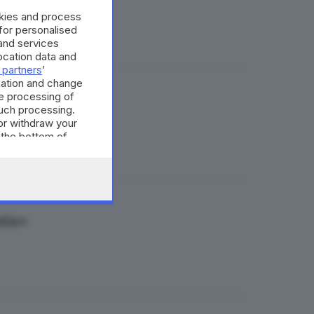
rizio Pasini
okies and process
 for personalised
and services
cation data and
 partners
’
mation and change
e processing of
such processing.
or withdraw your
 the bottom of
izia»