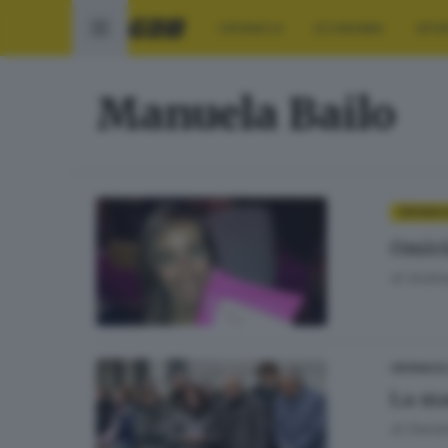
CRONACA
ECONOMIA
SPO
Manuela Bailo
CRONAC
Omicid
di
Andrea
CRONACA
La ma
di
Danie