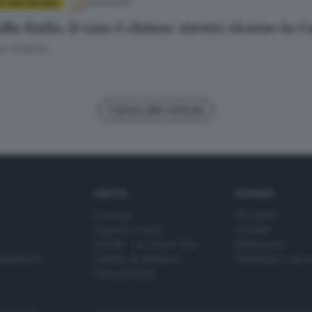
30.03.2021
 E HINTERLAND
io Bailo, il caso è chiuso: niente ricorso in 
 Cittadini
Carica altri articoli
SERVIZI
AZIENDA
Podcast
Chi siamo
Agenda eventi
Contatti
ZOOM - Le vostre foto
Redazione
Spettacoli
Lettere al direttore
Pubblicità e nec
Abbonamenti