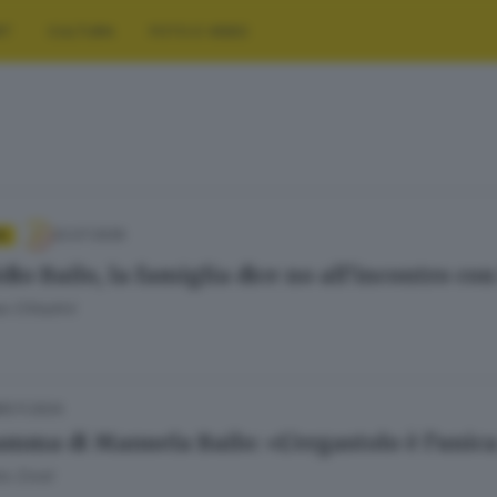
RT
CULTURA
FOTO E VIDEO
22.07.2026
A
io Bailo, la famiglia dice no all’incontro con
 Cittadini
25.11.2024
mma di Manuela Bailo: «L’ergastolo è l’unica
la Zorat