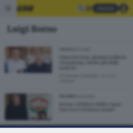
Abbonati
Luigi Borno
18.07.2025
CALCIO
Union Brescia, gli imprenditori:
«Sogniamo, anche più della
serie B»
di
Daniele Ardenghi
di
Luca
Chiarini
31.03.2025
CICLISMO
Borno: «Il futuro della coppa
San Geo è in buone mani»