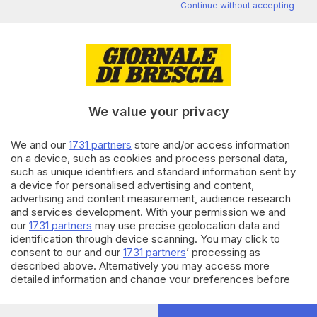
Continue without accepting
Editoriale Bresciana S.p.A.
Via Solferino 22, 25121 Brescia
RUBRICHE
We value your privacy
Cronaca
Economia
We and our
1731 partners
store and/or access information
Sport
on a device, such as cookies and process personal data,
Cultura e Spettacoli
such as unique identifiers and standard information sent by
a device for personalised advertising and content,
advertising and content measurement, audience research
SERVIZI
and services development. With your permission we and
our
1731 partners
may use precise geolocation data and
Podcast
identification through device scanning. You may click to
Agenda eventi
consent to our and our
1731 partners
’ processing as
ZOOM - Le vostre foto
described above. Alternatively you may access more
Lettere al direttore
detailed information and change your preferences before
Abbonamenti
consenting or to refuse consenting. Please note that some
processing of your personal data may not require your