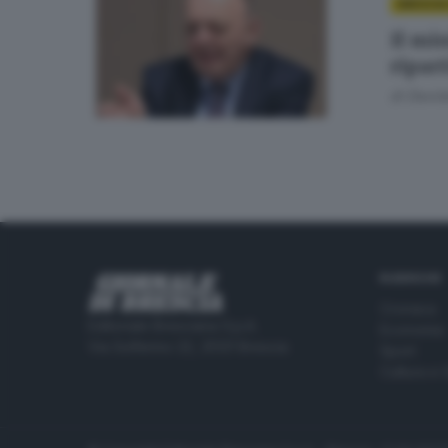
BRESCIA
Il min
ripar
di
David
RUBRICHE
Cronaca
Editoriale Bresciana S.p.A.
Economia
Via Solferino 22, 25121 Brescia
Sport
Cultura e 