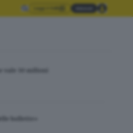
Leggi il GdB
Abbonati
e vale 30 milioni
elle bollette»