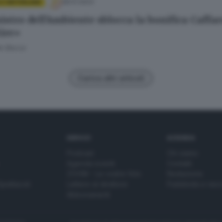
28.01.2023
 E HINTERLAND
istro dell'Ambiente sblocca la bonifica Caffaro
tire»
e Bacca
Carica altri articoli
SERVIZI
AZIENDA
Podcast
Chi siamo
Agenda eventi
Contatti
ZOOM - Le vostre foto
Redazione
Spettacoli
Lettere al direttore
Pubblicità e nec
Abbonamenti