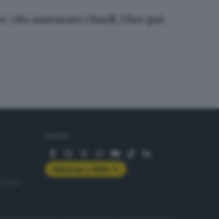
: «Ho assicurato i fondi, l’iter può
SEGUICI
Abbonati a GDB+
rologie