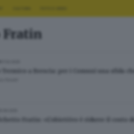
RT
CULTURA
FOTO E VIDEO
 Fratin
17.02.2026
A
 Termico a Brescia: per i Comuni una sfida ch
a Fenotti
5.06.2025
ichetto Fratin: «L’obiettivo è ridurre il costo d