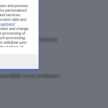
Brescia»
okies and process
 for personalised
and services
cation data and
 partners
’
mation and change
e processing of
such processing.
cia per le infrastrutture
or withdraw your
 the bottom of
ostenibile serve realismo»