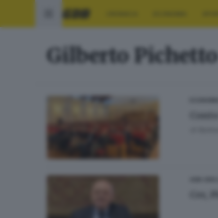
CRONACA
ECONOMIA
SPO
Gilberto Pichetto
ECONOMI
Conto
di
Barbar
0
GDB CER
Cer, P