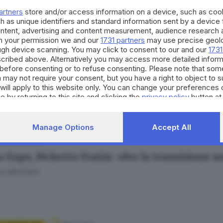
ro, Pichetto Fratin: «Le risorse resteranno a 
artners
store and/or access information on a device, such as co
Fatolahzadeh
h as unique identifiers and standard information sent by a device
ontent, advertising and content measurement, audience research 
h your permission we and our
1731 partners
may use precise geolo
ough device scanning. You may click to consent to our and our
1731
cribed above. Alternatively you may access more detailed infor
12.10.2023
 E HINTERLAND
before consenting or to refuse consenting. Please note that som
 may not require your consent, but you have a right to object to 
 il ministro all’Ambiente dice sì al patto-Bres
will apply to this website only. You can change your preferences 
e by returning to this site and clicking the
Fatolahzadeh
di
Salvatore Montillo
privacy policy
button at
Manage Options
Accept All
09.10.2023
TURA
a Expo, Pichetto Fratin: «Per la transizione s
o Martinelli