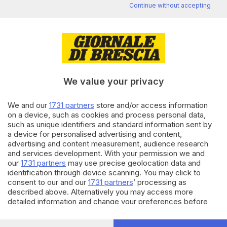
Continue without accepting
Editoriale Bresciana S.p.A.
Via Solferino 22, 25121 Brescia
RUBRICHE
We value your privacy
Cronaca
Economia
We and our
1731 partners
store and/or access information
on a device, such as cookies and process personal data,
Sport
such as unique identifiers and standard information sent by
Cultura e Spettacoli
a device for personalised advertising and content,
advertising and content measurement, audience research
SERVIZI
and services development. With your permission we and
our
1731 partners
may use precise geolocation data and
Podcast
identification through device scanning. You may click to
Agenda eventi
consent to our and our
1731 partners
’ processing as
ZOOM - Le vostre foto
described above. Alternatively you may access more
Lettere al direttore
detailed information and change your preferences before
Abbonamenti
consenting or to refuse consenting. Please note that some
processing of your personal data may not require your