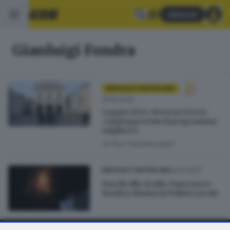
Abbonati
Gianluigi Fondra
BRESCIA E HINTERLAND
26.10.2022
Loggia 2023, Brescia Green:
«Appoggeremo il programma
migliore»
di
Nuri Fatolahzadeh
24.10.2017
BRESCIA E HINTERLAND
Fuochi allo stadio, l'assessore
Fondra chiama la Polizia Locale