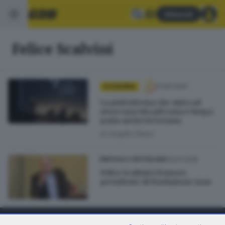
Abbonati
Felice Scalvini
21.05.2024
ECONOMIA
La piattaforma che aiuta ad
avere una vita più sana e lunga
parla anche bresciano
di
Angela Dessì
16.07.2018
BRESCIA E HINTERLAND
Felice Scalvini è il nuovo
presidente di Fondazione Asm