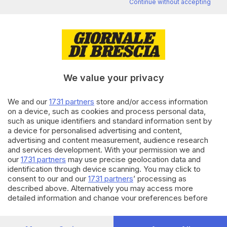
Continue without accepting
Editoriale Bresciana S.p.A.
Via Solferino 22, 25121 Brescia
RUBRICHE
We value your privacy
Cronaca
Economia
We and our
1731 partners
store and/or access information
Sport
on a device, such as cookies and process personal data,
Cultura e Spettacoli
such as unique identifiers and standard information sent by
a device for personalised advertising and content,
advertising and content measurement, audience research
SERVIZI
and services development. With your permission we and
our
1731 partners
may use precise geolocation data and
Podcast
identification through device scanning. You may click to
Agenda eventi
consent to our and our
1731 partners
’ processing as
ZOOM - Le vostre foto
described above. Alternatively you may access more
Lettere al direttore
detailed information and change your preferences before
Abbonamenti
consenting or to refuse consenting. Please note that some
processing of your personal data may not require your
consent, but you have a right to object to such processing.