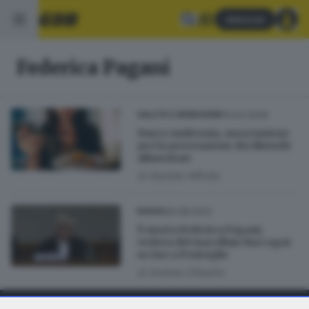
Abbonati
Federica Pagani
10.03.2026
SALUTE E BENESSERE
Nasce Ambrosia, associazione
per la prevenzione dei disturbi
alimentari
di
Daniela Affinita
30.08.2023
BASSA
È morta Federica Pagani,
vedova del macellaio Raccagni
ucciso a Pontoglio
di
Andrea Cittadini