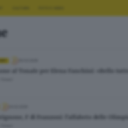
RT
CULTURA
FOTO E VIDEO
ne
30.03.2026
PORT
one al Tonale per Elena Fanchini: «Bello tutt
 Tonesi
24.02.2026
rignone, F di Franzoni: l’alfabeto delle Olimp
 Tonesi