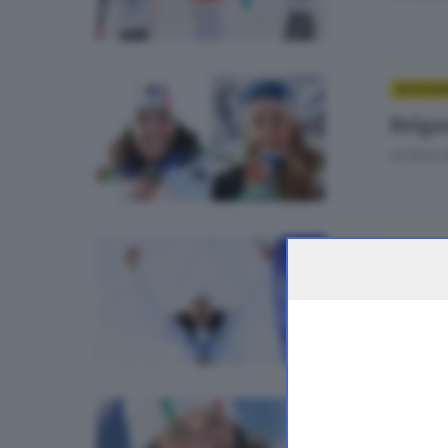
IN POCH
Brigno
di
Erica 
ALTRI S
Merig
di
Fabio
ALTRI SP
Olimp