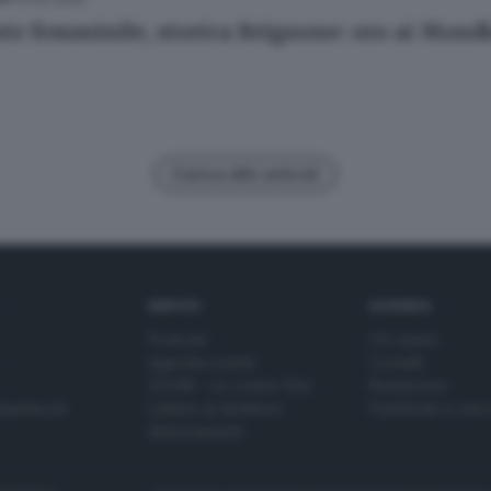
te femminile, storica Brignone: oro ai Mondia
Carica altri articoli
SERVIZI
AZIENDA
Podcast
Chi siamo
Agenda eventi
Contatti
ZOOM - Le vostre foto
Redazione
Spettacoli
Lettere al direttore
Pubblicità e nec
Abbonamenti