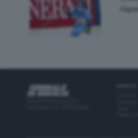
Gigan
RUBRICHE
Cronaca
Editoriale Bresciana S.p.A.
Economia
Via Solferino 22, 25121 Brescia
Sport
Cultura e 