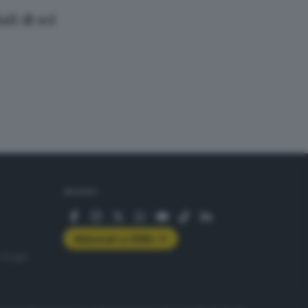
li di sci
SEGUICI
Abbonati a GDB+
rologie