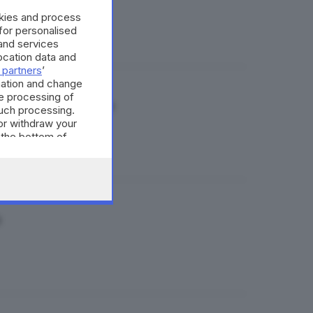
okies and process
 for personalised
and services
cation data and
 partners
’
mation and change
e processing of
superG femminile
such processing.
or withdraw your
 the bottom of
o