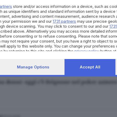
artners
store and/or access information on a device, such as co
h as unique identifiers and standard information sent by a device
ontent, advertising and content measurement, audience research 
h your permission we and our
1731 partners
may use precise geolo
ough device scanning. You may click to consent to our and our
1731
cribed above. Alternatively you may access more detailed infor
12.02.2026
ORT
before consenting or to refuse consenting. Please note that som
iadi, capolavoro Federica Brignone: oro nel 
 may not require your consent, but you have a right to object to 
will apply to this website only. You can change your preferences 
e by returning to this site and clicking the
privacy policy
button at
Manage Options
Accept All
08.02.2026
ORT
sa donne: oggi c’è Brignone nel poker azzurr
13.02.2025
ORT