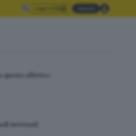
Leggi il GdB
Abbonati
o questo affetto»
iadi invernali