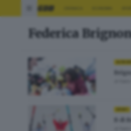
CRONACA
ECONOMIA
SPO
Federica Brigno
ALTRI S
Brign
di
Fabio
SPORT
B di B
di
Fabio