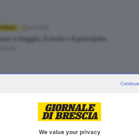
22.02.2026
E PAROLE
ne e Goggia, il reale e il percepito
Bariselli
20.02.2026
PORT
Continue
hetti e Fanchini: «Che emozione i nostri Gioc
 Tonesi
15.02.2026
ORT
We value your privacy
iadi, Federica Brignone vince la medaglia d’o