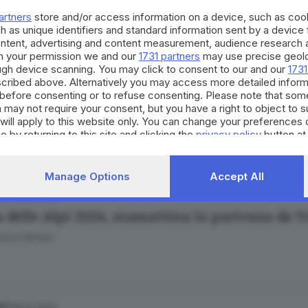
esca Roman
artners
store and/or access information on a device, such as co
h as unique identifiers and standard information sent by a device
ontent, advertising and content measurement, audience research 
h your permission we and our
1731 partners
may use precise geolo
ough device scanning. You may click to consent to our and our
1731
cribed above. Alternatively you may access more detailed infor
29.04.2024
ORT
before consenting or to refuse consenting. Please note that som
 delle Alpi, con la prima tappa un tuffo nel v
 may not require your consent, but you have a right to object to 
will apply to this website only. You can change your preferences 
esca Roman
e by returning to this site and clicking the
privacy policy
button at
Manage Options
Accept All
29.04.2024
ORT
 delle Alpi 2024, stamattina la partenza da T
esca Roman
28.04.2024
ORT