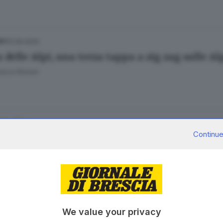
01.05.2024
ORT
delle Alpi, una terza tappa a zig zag sulle Al
esca Roman
01.05.2024
TE
Continue
er: «Serve l’impegno di tutti per salvare le
esca Roman
30.04.2024
ORT
We value your privacy
delle Alpi, su e giù tra i tornanti di cinque 