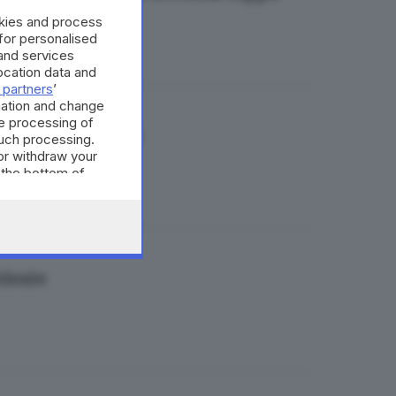
okies and process
 for personalised
and services
cation data and
 partners
’
mation and change
e processing of
erde e nel bianco
such processing.
or withdraw your
 the bottom of
rieste