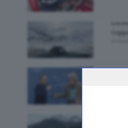
ALTRI SP
Coppa 
di
Franc
AMBIEN
Messn
di
Franc
ALTRI SP
Coppa 