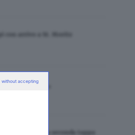
pi con arrivo a St. Moritz
 without accepting
 nostre montagne»
passi si conclude la seconda tappa