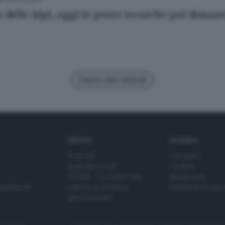
delle Alpi, oggi le prove tecniche poi domani 
Carica altri articoli
SERVIZI
AZIENDA
Podcast
Chi siamo
Agenda eventi
Contatti
ZOOM - Le vostre foto
Redazione
Spettacoli
Lettere al direttore
Pubblicità e nec
Abbonamenti