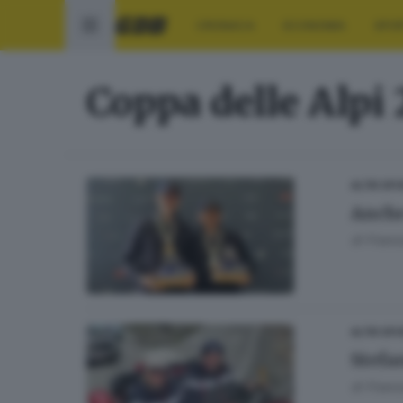
CRONACA
ECONOMIA
SPO
Coppa delle Alpi
ALTRI SP
Anche
di
Franc
ALTRI SP
Stefa
di
Franc