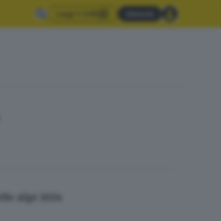
Leggi il GdB
Abbonati
lle Alpi 2024