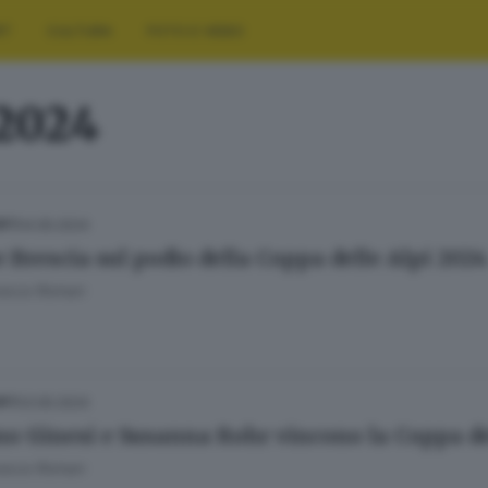
RT
CULTURA
FOTO E VIDEO
 2024
04.05.2024
ORT
 Brescia sul podio della Coppa delle Alpi 2024
esca Roman
03.05.2024
ORT
no Ginesi e Susanna Rohr vincono la Coppa de
esca Roman