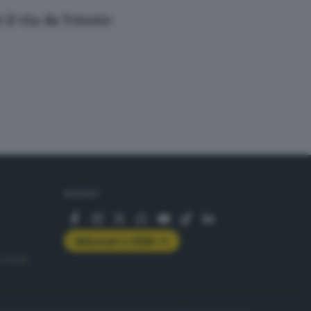
il via da Trieste
SEGUICI
Abbonati a GDB+
rologie