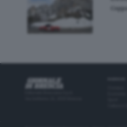
Coppa 
RUBRICHE
Cronaca
Editoriale Bresciana S.p.A.
Economia
Via Solferino 22, 25121 Brescia
Sport
Cultura e 