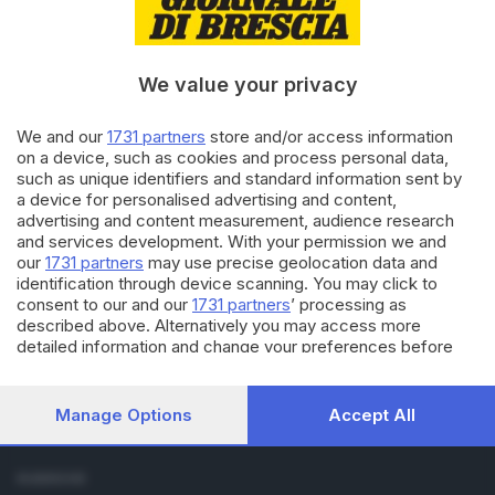
04.06.2022
BASSA
Docente bresciana uccisa
We value your privacy
nell'Essex, il marito l'avrebbe
assassinata per gelosia
We and our
1731 partners
store and/or access information
on a device, such as cookies and process personal data,
such as unique identifiers and standard information sent by
04.06.2022
BASSA
a device for personalised advertising and content,
Docente bresciana uccisa
advertising and content measurement, audience research
nell’Essex: arrestato il marito
and services development. With your permission we and
di
Andrea Cittadini
our
1731 partners
may use precise geolocation data and
identification through device scanning. You may click to
consent to our and our
1731 partners
’ processing as
described above. Alternatively you may access more
detailed information and change your preferences before
consenting or to refuse consenting. Please note that some
processing of your personal data may not require your
Editoriale Bresciana S.p.A.
consent, but you have a right to object to such processing.
Manage Options
Accept All
Via Solferino 22, 25121 Brescia
Your preferences will apply to this website only. You can
change your preferences or withdraw your consent at any
time by returning to this site and clicking the
privacy policy
RUBRICHE
button at the bottom of the webpage.