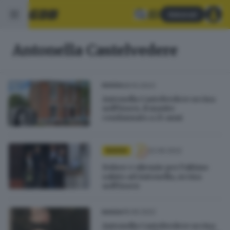
Abbonati
Antonella Castelvedere
28.10.2023
BASSA
Antonella Castelvedere uccisa
nell'Essex, il marito
condannato a 25 anni
22.06.2022
BASSA
Dolore e silenzio per l’ultimo
saluto ad Antonella, uccisa
nell'Essex
18.06.2022
BASSA
Antonella Castelvedere uccisa