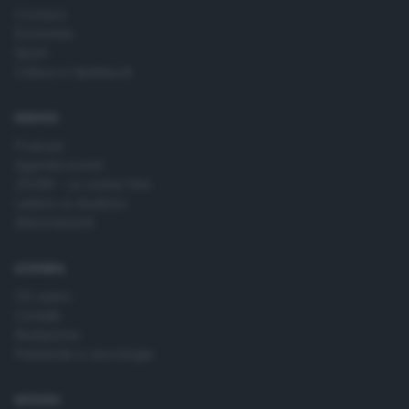
Cronaca
Economia
Sport
Cultura e Spettacoli
SERVIZI
Podcast
Agenda eventi
ZOOM - Le vostre foto
Lettere al direttore
Abbonamenti
AZIENDA
Chi siamo
Contatti
Redazione
Pubblicità e necrologie
SEGUICI