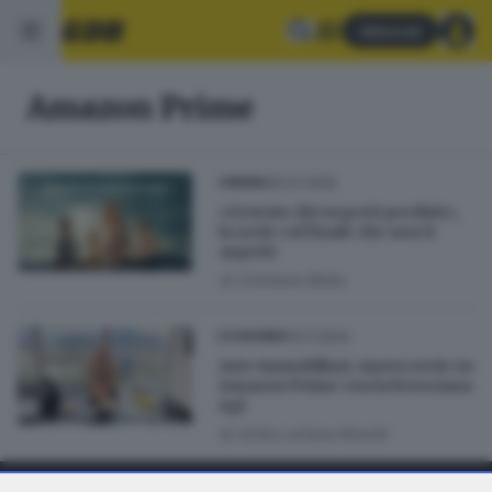
Abbonati
Amazon Prime
25.07.2025
CINEMA
«L’estate dei segreti perduti»,
la serie col finale che non ti
aspetti
di
Cristiano Bolla
10.11.2024
ECONOMIA
Aste immobiliari, nuova serie su
Amazon Prime con la bresciana
Agl
di
Anita Loriana Ronchi