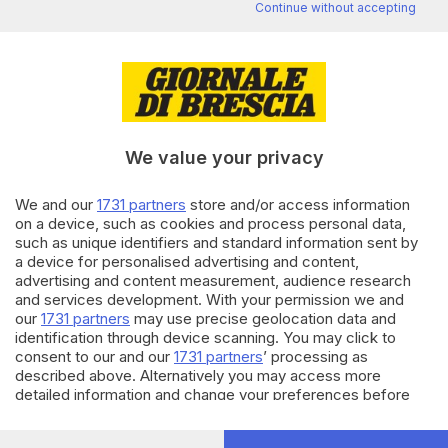
Continue without accepting
Editoriale Bresciana S.p.A.
Via Solferino 22, 25121 Brescia
RUBRICHE
We value your privacy
Cronaca
Economia
We and our
1731 partners
store and/or access information
Sport
on a device, such as cookies and process personal data,
Cultura e Spettacoli
such as unique identifiers and standard information sent by
a device for personalised advertising and content,
advertising and content measurement, audience research
SERVIZI
and services development. With your permission we and
our
1731 partners
may use precise geolocation data and
Podcast
identification through device scanning. You may click to
Agenda eventi
consent to our and our
1731 partners
’ processing as
ZOOM - Le vostre foto
described above. Alternatively you may access more
Lettere al direttore
detailed information and change your preferences before
Abbonamenti
consenting or to refuse consenting. Please note that some
processing of your personal data may not require your